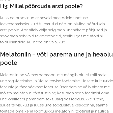
H3: Millal pöörduda arsti poole?
Kui oled proovinud erinevaid meetodeid unetuse
leevendamiseks, kuid tulemusi ei näe, on oluline pöörduda
arsti poole. Arst aitab välja selgitada unehäirete põhjused ja
soovitada sobivaid ravimeetodeid, sealhulgas melatoniini
toidulisandeid, kui need on vajalikud.
Melatoniin – võti parema une ja heaolu
poole
Melatoniin on võimas hormoon, mis mängib olulist rolli meie
une reguleerimisel ja üldise tervise toetamisel. Iidsete kultuuride
tarkuste ja tänapäevase teaduse ühendamine võib aidata meil
mõista melatoniini tähtsust ning kasutada seda teadmist oma
une kvaliteedi parandamiseks. Järgides looduslikke rütme,
süües tervislikult ja luues une soodustava keskkonna, saame
toetada oma keha loomulikku melatoniini tootmist ja nautida