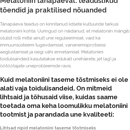
Melatoniin tänapäeval: teaduslikud
tõendid ja praktilised nõuanded
Tänapäeva teadus on kinnitanud iidsete kultuuride tarkusi
melatoniini kohta. Uuringud on näidanud, et melatoniin mängib
olulist rolli mitte ainult une reguleerimisel, vaid ka
immuunsüsteemi tugevdamisel, vananemisprotsessi
aeglustamisel ja isegi vähi ennetamisel. Melatoniini
toidulisandeid kasutatakse edukalt unehäirete, jet lag’i ja
öötöötajate uneprobleemide ravis.
Kuid melatoniini taseme tõstmiseks ei ole
alati vaja toidulisandeid. On mitmeid
lihtsaid ja tõhusaid viise, kuidas saame
toetada oma keha loomulikku melatoniini
tootmist ja parandada une kvaliteeti:
Lihtsad nipid melatoniini taseme tõstmiseks