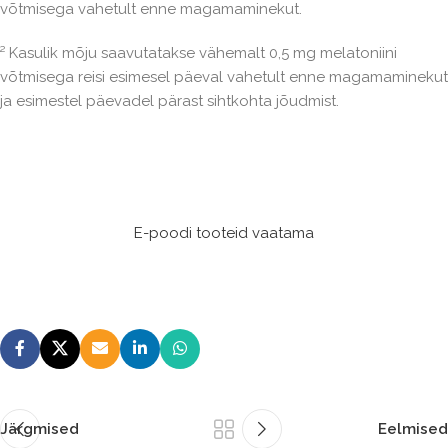
võtmisega vahetult enne magamaminekut.
² Kasulik mõju saavutatakse vähemalt 0,5 mg melatoniini
võtmisega reisi esimesel päeval vahetult enne magamaminekut
ja esimestel päevadel pärast sihtkohta jõudmist.
E-poodi tooteid vaatama
Järgmised
Eelmised