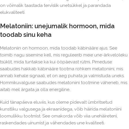
on võimalik taastada tervislik unetsükkel ja parandada
elukvaliteeti.
Melatoniin: unejumalik hormoon, mida
toodab sinu keha
Melatoniin on hormoon, mida toodab käbinääre ajus. See
toimib nagu sisemine kell, mis reguleerib meie une-ärkveloleku
tsüklit, mida tuntakse ka kui ööpäevast rütmi. Pimeduse
saabudes hakkab käbinääre tootma rohkem melatoniini, mis
annab kehale signaali, et on aeg puhata ja valmistuda uneks.
Hommikuvalguse saabudes melatoniini tootmine väheneb, mis
aitab meil ärgata ja olla energiline.
Kuid tänapäeva eluviis, kus oleme pidevalt ümbritsetud
kunstliku valgusega ja ekraanidega, võib häirida melatoniini
loomulikku tootmist. See omakorda võib viia unehäireteni,
raskendades uinumist ja vähendades une kvaliteeti.