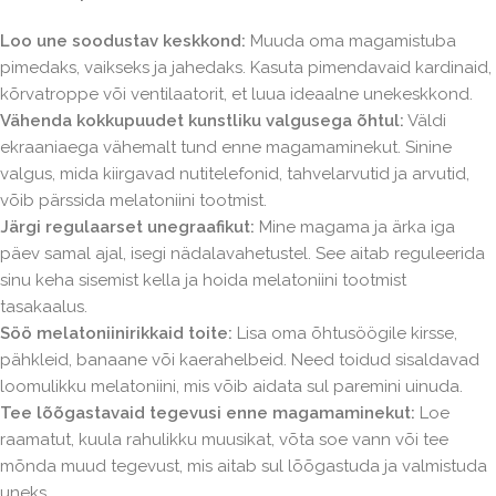
Loo une soodustav keskkond:
Muuda oma magamistuba
pimedaks, vaikseks ja jahedaks. Kasuta pimendavaid kardinaid,
kõrvatroppe või ventilaatorit, et luua ideaalne unekeskkond.
Vähenda kokkupuudet kunstliku valgusega õhtul:
Väldi
ekraaniaega vähemalt tund enne magamaminekut. Sinine
valgus, mida kiirgavad nutitelefonid, tahvelarvutid ja arvutid,
võib pärssida melatoniini tootmist.
Järgi regulaarset unegraafikut:
Mine magama ja ärka iga
päev samal ajal, isegi nädalavahetustel. See aitab reguleerida
sinu keha sisemist kella ja hoida melatoniini tootmist
tasakaalus.
Söö melatoniinirikkaid toite:
Lisa oma õhtusöögile kirsse,
pähkleid, banaane või kaerahelbeid. Need toidud sisaldavad
loomulikku melatoniini, mis võib aidata sul paremini uinuda.
Tee lõõgastavaid tegevusi enne magamaminekut:
Loe
raamatut, kuula rahulikku muusikat, võta soe vann või tee
mõnda muud tegevust, mis aitab sul lõõgastuda ja valmistuda
uneks.