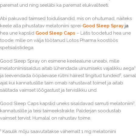
paremat und ning seeläbi ka paremat elukvaliteeti.
Abi pakuvad taimsed toidulisandid, mis on ohutumad, näiteks
keele alla pihustatav melatoniini sprei-
Good Sleep Spray
ja
hea une kapslid
Good Sleep Caps
– Lätis toodetud hea une
toode, mille on välja töötanud Lotos Pharma koostöös
spetsialistidega.
Good Sleep Spray on esimene keelealune uneabi, mille
melatoniinisisaldus aitab lühendada uinumiseks vajalikku aega¹
ja leevendada ööpäevase rütmi häirest tingitud tundeid², samal
ajal kui kannatuslille taim omab rahustavat toimet ja aitab
säilitada vaimset lõõgastust ja tervislikku und.
Good Sleep Caps kapslid uneks sisaldavad samuti melatoniini¹,
kannatuslille ja teisi taimeekstrakte. Palderjan soodustab
vaimset tervist. Humalal on rahustav toime.
¹ Kasulik mõju saavutatakse vähemalt 1 mg melatoniini