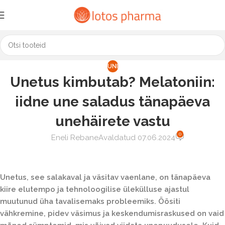
UNI
Unetus kimbutab? Melatoniin:
iidne une saladus tänapäeva
unehäirete vastu
0
Eneli Rebane
Avaldatud 07.06.2024
Unetus, see salakaval ja väsitav vaenlane, on tänapäeva
kiire elutempo ja tehnoloogilise ülekülluse ajastul
muutunud üha tavalisemaks probleemiks. Öösiti
vähkremine, pidev väsimus ja keskendumisraskused on vaid