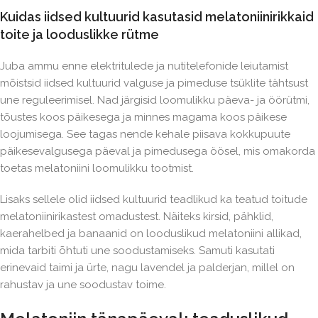
Kuidas iidsed kultuurid kasutasid melatoniinirikkaid
toite ja looduslikke rütme
Juba ammu enne elektritulede ja nutitelefonide leiutamist
mõistsid iidsed kultuurid valguse ja pimeduse tsüklite tähtsust
une reguleerimisel. Nad järgisid loomulikku päeva- ja öörütmi,
tõustes koos päikesega ja minnes magama koos päikese
loojumisega. See tagas nende kehale piisava kokkupuute
päikesevalgusega päeval ja pimedusega öösel, mis omakorda
toetas melatoniini loomulikku tootmist.
Lisaks sellele olid iidsed kultuurid teadlikud ka teatud toitude
melatoniinirikastest omadustest. Näiteks kirsid, pähklid,
kaerahelbed ja banaanid on looduslikud melatoniini allikad,
mida tarbiti õhtuti une soodustamiseks. Samuti kasutati
erinevaid taimi ja ürte, nagu lavendel ja palderjan, millel on
rahustav ja une soodustav toime.