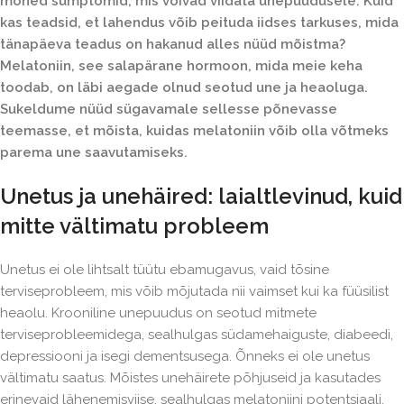
mõned sümptomid, mis võivad viidata unepuudusele. Kuid
kas teadsid, et lahendus võib peituda iidses tarkuses, mida
tänapäeva teadus on hakanud alles nüüd mõistma?
Melatoniin, see salapärane hormoon, mida meie keha
toodab, on läbi aegade olnud seotud une ja heaoluga.
Sukeldume nüüd sügavamale sellesse põnevasse
teemasse, et mõista, kuidas melatoniin võib olla võtmeks
parema une saavutamiseks.
Unetus ja unehäired: laialtlevinud, kuid
mitte vältimatu probleem
Unetus ei ole lihtsalt tüütu ebamugavus, vaid tõsine
terviseprobleem, mis võib mõjutada nii vaimset kui ka füüsilist
heaolu. Krooniline unepuudus on seotud mitmete
terviseprobleemidega, sealhulgas südamehaiguste, diabeedi,
depressiooni ja isegi dementsusega. Õnneks ei ole unetus
vältimatu saatus. Mõistes unehäirete põhjuseid ja kasutades
erinevaid lähenemisviise, sealhulgas melatoniini potentsiaali,