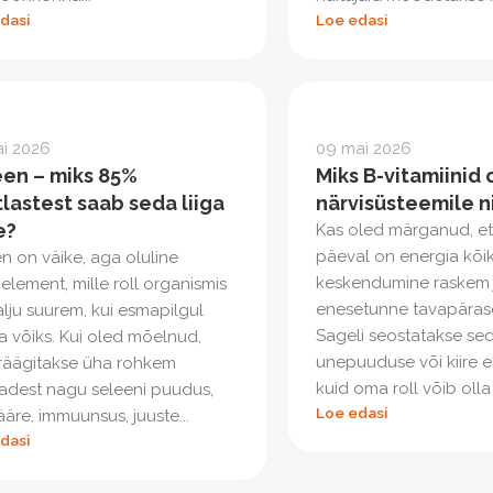
dasi
Loe edasi
ai 2026
09 mai 2026
een – miks 85%
Miks B-vitamiinid 
lastest saab seda liiga
närvisüsteemile ni
e?
Kas oled märganud, e
päeval on energia kõik
n on väike, aga oluline
keskendumine raskem 
element, mille roll organismis
enesetunne tavapäras
lju suurem, kui esmapilgul
Sageli seostatakse seda
a võiks. Kui oled mõelnud,
unepuuduse või kiire 
 räägitakse üha rohkem
kuid oma roll võib olla k
adest nagu seleeni puudus,
Loe edasi
ääre, immuunsus, juuste...
dasi