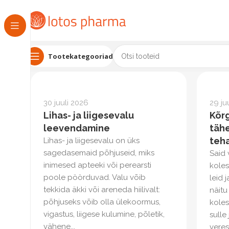
Tootekategooriad
30 juuli 2026
29 ju
Lihas- ja liigesevalu
Kõrg
leevendamine
täh
teh
Lihas- ja liigesevalu on üks
sagedasemaid põhjuseid, miks
Said 
inimesed apteeki või perearsti
kole
poole pöörduvad. Valu võib
leid 
tekkida äkki või areneda hiilivalt:
näitu
põhjuseks võib olla ülekoormus,
koles
vigastus, liigese kulumine, põletik,
sulle
vähene...
veres