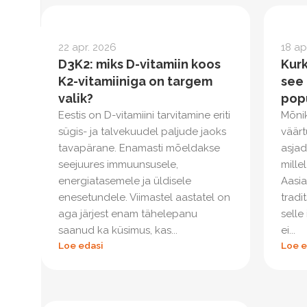
22 apr. 2026
18 ap
D3K2: miks D-vitamiin koos
Kurk
K2-vitamiiniga on targem
see 
valik?
pop
Eestis on D-vitamiini tarvitamine eriti
Mõni
sügis- ja talvekuudel paljude jaoks
väärtu
tavapärane. Enamasti mõeldakse
asjad
seejuures immuunsusele,
mille
energiatasemele ja üldisele
Aasia
enesetundele. Viimastel aastatel on
tradi
aga järjest enam tähelepanu
selle
saanud ka küsimus, kas...
ei...
Loe edasi
Loe e