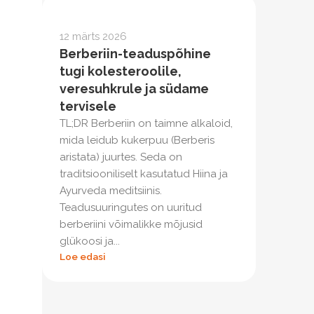
12 märts 2026
Berberiin-teaduspõhine
tugi kolesteroolile,
veresuhkrule ja südame
tervisele
TL;DR Berberiin on taimne alkaloid,
mida leidub kukerpuu (Berberis
aristata) juurtes. Seda on
traditsiooniliselt kasutatud Hiina ja
Ayurveda meditsiinis.
Teadusuuringutes on uuritud
berberiini võimalikke mõjusid
glükoosi ja...
Loe edasi