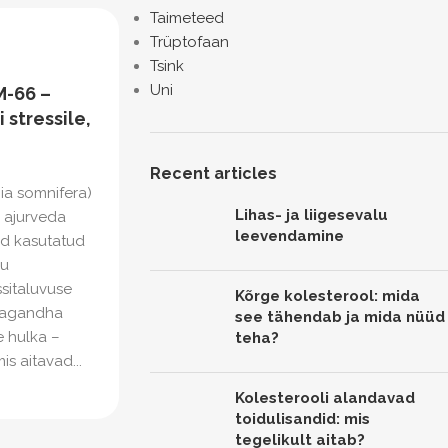
Taimeteed
Trüptofaan
Tsink
Uni
-66 –
 stressile,
Recent articles
a somnifera)
Lihas- ja liigesevalu
a ajurveda
leevendamine
id kasutatud
lu
ssitaluvuse
Kõrge kolesterool: mida
wagandha
see tähendab ja mida nüüd
 hulka –
teha?
s aitavad...
Kolesterooli alandavad
toidulisandid: mis
tegelikult aitab?