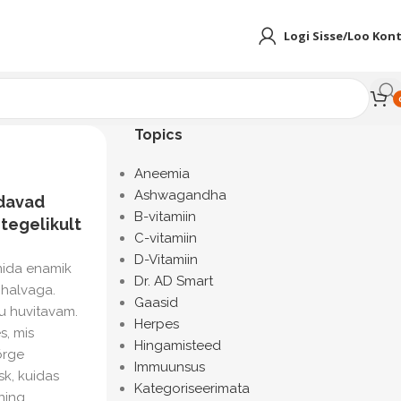
Logi Sisse/Loo Kon
Topics
Aneemia
Ashwagandha
ndavad
B-vitamiin
 tegelikult
C-vitamiin
D-Vitamiin
mida enamik
Dr. AD Smart
 halvaga.
Gaasid
u huvitavam.
Herpes
s, mis
Hingamisteed
õrge
Immuunsus
sk, kuidas
Kategoriseerimata
ing...