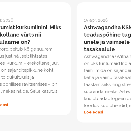
r. 2026
15 apr. 2026
umist kurkumiinini. Miks
Ashwagandha KSM
kollane vürts nii
teaduspõhine tugi
ulaarne on?
unele ja vaimsele
tasakaalule
kord peitub kõige suurem
s just näiliselt lihtsates
Ashwagandha (Withani
es. Kurkum – erekollane juur,
on üks tuntumaid Indi
l on sajanditepikkune koht
taimi, mida on sajande
 toidukultuuris ja
keha ja vaimu tasakaa
tsioonilises ravitsemises – on
taastamiseks ning stre
 ilmekas näide. Selle kasutus
suurendamiseks. Ash
kuulub adaptogeenide
dasi
looduslikud ühendid, mi
Loe edasi