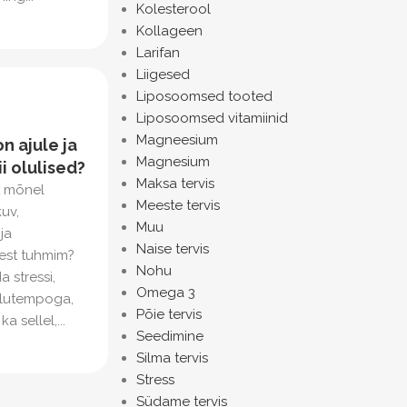
Kolesterool
Kollageen
Larifan
Liigesed
Liposoomsed tooted
Liposoomsed vitamiinid
Magneesium
on ajule ja
Magnesium
i olulised?
Maksa tervis
t mõnel
Meeste tervis
uv,
Muu
ja
Naise tervis
est tuhmim?
Nohu
 stressi,
Omega 3
elutempoga,
Põie tervis
a sellel,...
Seedimine
Silma tervis
Stress
Südame tervis