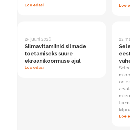
Loe edasi
Loe e
25 juuni 2026
22 m
Silmavitamiinid silmade
Sel
toetamiseks suure
eest
ekraanikoormuse ajal
väh
Loe edasi
Selee
mikro
on pa
arvat
miks
teem
kilpn
Loe e