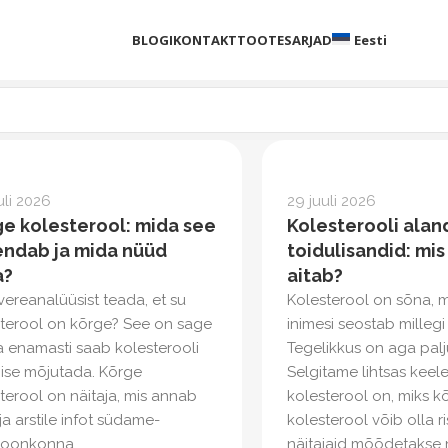
BLOGI
KONTAKT
TOOTESARJAD
Eesti
uli 2026
29 juuli 2026
e kolesterool: mida see
Kolesterooli ala
endab ja mida nüüd
toidulisandid: mis
a?
aitab?
vereanalüüsist teada, et su
Kolesterool on sõna, 
sterool on kõrge? See on sage
inimesi seostab millegi
ja enamasti saab kolesterooli
Tegelikkus on aga palj
 ise mõjutada. Kõrge
Selgitame lihtsas keele
terool on näitaja, mis annab
kolesterool on, miks k
 ja arstile infot südame-
kolesterool võib olla ri
oonkonna...
näitajaid mõõdetakse n