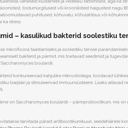
uleneda vähesest kiudainete ja vedeliku tarbimisest, aga ka stres
sioonidest, toidumürgitusest või kroonilistest haigustest nagu 
seloomustavad puhitused, kõhuvalu, kõhulahtisus või kõhukinnisu
 ka stress.
mid – kasulikud bakterid soolestiku te
ise mikrofloora taastamiseks ja soolestiku tervise parandamise
peamiselt bakterid ja pärmid, mis toetavad seedimist ja tugev
a Saccharomyces boulardii.
kterid konkureerivad kahjulike mikroobidega, toodavad lühikes
tiku barjääri ja stimuleerivad immuunsüsteemi. Lisaks aitava
i.
äärne on Saccharomyces boulardii – pärmprobiootikum, mis on r
itatakse tarvitada pärast antibiootikumikuuri, seedehäirete korr