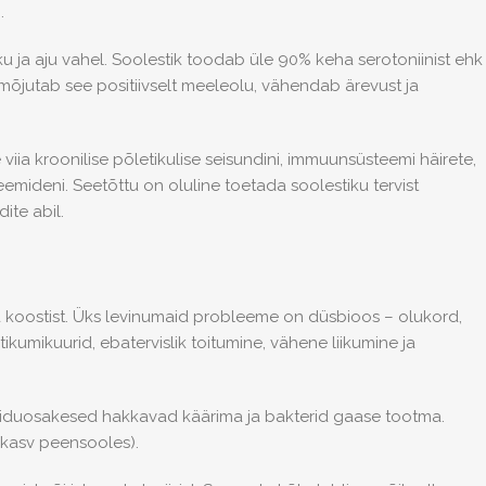
.
ku ja aju vahel. Soolestik toodab üle 90% keha serotoniinist ehk
 mõjutab see positiivselt meeleolu, vähendab ärevust ja
viia kroonilise põletikulise seisundini, immuunsüsteemi häirete,
mideni. Seetõttu on oluline toetada soolestiku tervist
ite abil.
ora koostist. Üks levinumaid probleeme on düsbioos – olukord,
tikumikuurid, ebatervislik toitumine, vähene liikumine ja
toiduosakesed hakkavad käärima ja bakterid gaase tootma.
ekasv peensooles).