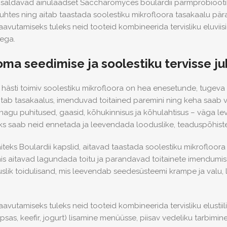
isaldavad ainulaadset Saccharomyces boulardii pärmprobiootiku
uhtes ning aitab taastada soolestiku mikrofloora tasakaalu pära
avutamiseks tuleks neid tooteid kombineerida tervisliku eluviisi
sega.
oma seedimise ja soolestiku tervisse j
 hästi toimiv soolestiku mikrofloora on hea enesetunde, tugeva i
ab tasakaalus, imenduvad toitained paremini ning keha saab va
agu puhitused, gaasid, kõhukinnisus ja kõhulahtisus – väga lev
 saab neid ennetada ja leevendada looduslike, teaduspõhist
iteks Boulardii kapslid, aitavad taastada soolestiku mikrofloo
s aitavad lagundada toitu ja parandavad toitainete imendumi
lik toidulisand, mis leevendab seedesüsteemi krampe ja valu, l
avutamiseks tuleks neid tooteid kombineerida tervisliku elustiil
sas, keefir, jogurt) lisamine menüüsse, piisav vedeliku tarbimin