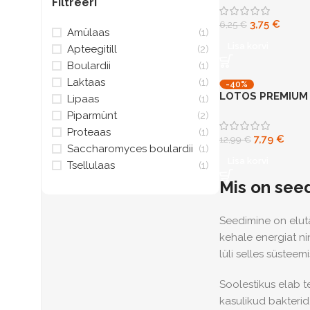
Filtreeri
3,75
€
6,25
€
Amülaas
(1)
Lisa korvi
Apteegitill
(2)
Boulardii
(1)
Laktaas
(1)
-40%
LOTOS PREMIUM
Lipaas
(1)
COMFORT N30
Piparmünt
(2)
Proteaas
(1)
7,79
€
12,99
€
Saccharomyces boulardii
(1)
Lisa korvi
Tsellulaas
(1)
Mis on seed
Seedimine on elutä
kehale energiat ni
lüli selles süstee
Soolestikus elab t
kasulikud bakterid