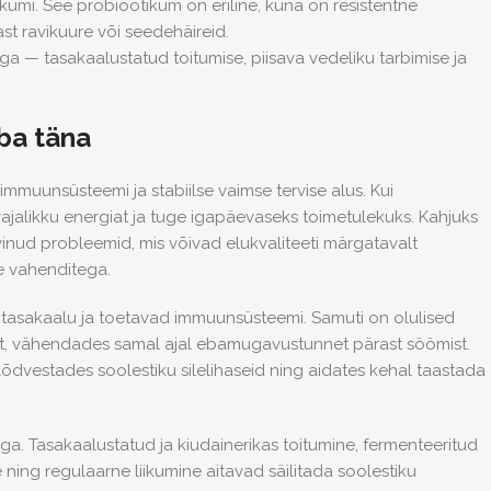
mi. See probiootikum on eriline, kuna on resistentne
st ravikuure või seedehäireid.
ga — tasakaalustatud toitumise, piisava vedeliku tarbimise ja
uba täna
mmuunsüsteemi ja stabiilse vaimse tervise alus. Kui
jalikku energiat ja tuge igapäevaseks toimetulekuks. Kahjuks
inud probleemid, mis võivad elukvaliteeti märgatavalt
e vahenditega.
ra tasakaalu ja toetavad immuunsüsteemi. Samuti on olulised
st, vähendades samal ajal ebamugavustunnet pärast söömist.
õdvestades soolestiku silelihaseid ning aidates kehal taastada
iga. Tasakaalustatud ja kiudainerikas toitumine, fermenteeritud
e ning regulaarne liikumine aitavad säilitada soolestiku