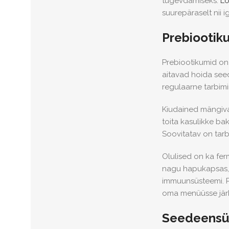
tugevdamiseks.
Lo
suurepäraselt nii
Prebiootik
Prebiootikumid on 
aitavad hoida seed
regulaarne tarbimi
Kiudained mängivad 
toita kasulikke ba
Soovitatav on tar
Olulised on ka fer
nagu hapukapsas, k
immuunsüsteemi. P
oma menüüsse järk-
Seedeensüü