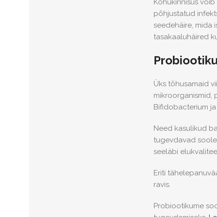
Kõhukinnisus võib t
põhjustatud infekt
seedehäire, mida i
tasakaaluhäired kui
Probiootiku
Üks tõhusamaid vi
mikroorganismid, 
Bifidobacterium j
Need kasulikud ba
tugevdavad sooles
seeläbi elukvaliteet
Eriti tähelepanuv
ravis.
Probiootikume soov