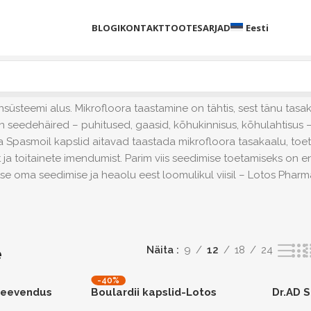
BLOGI
KONTAKT
TOOTESARJAD
Eesti
üsteemi alus. Mikrofloora taastamine on tähtis, sest tänu ta
n seedehäired – puhitused, gaasid, kõhukinnisus, kõhulahtisus – 
ja Spasmoil kapslid aitavad taastada mikrofloora tasakaalu, to
toitainete imendumist. Parim viis seedimise toetamiseks on en
tse oma seedimise ja heaolu eest loomulikul viisil – Lotos Phar
e
Näita
9
12
18
24
-40%
leevendus
Boulardii kapslid-Lotos
Dr.AD 
e
Premium Megabiotic N30