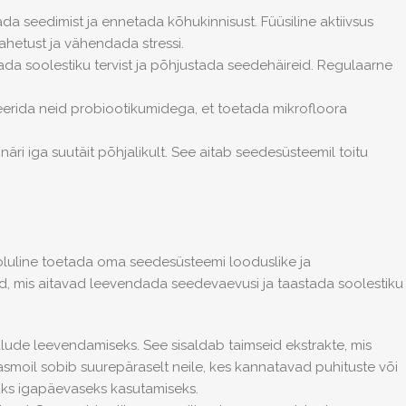
tada seedimist ja ennetada kõhukinnisust. Füüsiline aktiivsus
ahetust ja vähendada stressi.
utada soolestiku tervist ja põhjustada seedehäireid. Regulaarne
erida neid probiootikumidega, et toetada mikrofloora
äri iga suutäit põhjalikult. See aitab seedesüsteemil toitu
oluline toetada oma seedesüsteemi looduslike ja
, mis aitavad leevendada seedevaevusi ja taastada soolestiku
ude leevendamiseks. See sisaldab taimseid ekstrakte, mis
moil sobib suurepäraselt neile, kes kannatavad puhituste või
uks igapäevaseks kasutamiseks.