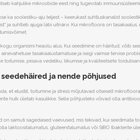
 kaitseb kahjulike mikroobide eest ning tugevdab immuunsüsteemi
e ka soolestiku-aju teljest – keerukast suhtluskanalist soolesti
“ ja suhtleb ajuga läbi uitnärvi. Kui mikrofloora on tasakaalus,
umisvõimet.
 kogu organismi heaolu alus. Kui seedimine on häiritud, võib see 
inevahetuse tasakaalustamatuse ja isegi vaimse tervise problee
 toitumise, piisava vedeliku, liikumise ja kvaliteetsete toidulisand
seedehäired ja nende põhjused
da, et e
lustiil, toitumine ja stress mõjutavad otseselt mikroflo
rite hulk ületab kasulikke. Selle põhjusteks võivad olla antibioo
id on samuti sagedased vaevused, mis tekivad, kui seedimata 
lla laktoositalumatus, gluteenitalumatus või SIBO (bakterite ül