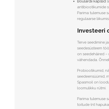
Boulardii kapslid
s
antibiootikumide s
Parima tulemuse sa
regulaarse liikumi
Investeeri 
Terve seedimine ja
seedesüsteem tööt
on seedehäired – n
vähendada. Õnneks
Probiootikumid, nä
seedeensüümid, mi
Spasmoil on loodus
loomulikku rütmi.
Parima tulemuse sa
toitude (nt hapukap