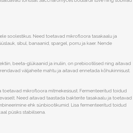
isaldavad tõhusat Saccharomyces boulardii tüve ning sobivad
ele soolestikus. Need toetavad mikrofloora tasakaalu ja
slauk, sibul, banaanid, spargel, porru ja kaer. Nende
tiin, beeta-glükaanid ja inuliin, on prebiootilised ning aitavad
suurendavad väljaheite mahtu ja aitavad ennetada kõhukinnisust.
a toetavad mikrofloora mitmekesisust. Fermenteeritud toidud
äevaselt. Need aitavad taastada bakterite tasakaalu ja toetavad
ineerimine ehk sünbiootikumid. Lisa fermenteeritud toidud
al püsiks stabiilsena.