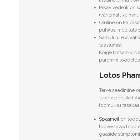
lisaaineid, mis või
Piisav vedelik
on s
(vähemalt 30 minut
Oluline on ka
piisa
puhkus, meditatsi
Samuti tuleks
vält
taastumist.
Kõige lihtsam viis
paremini töödelda
Lotos Phar
Terve seedimine o
teaduspõhiste lah
loomuliku tasakaa
Spasmoil
on loodus
lõdvestavad soole
gaaside sümptomit