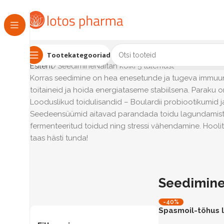
Tootekategooriad
Esileht
Seedimine
Näitan kõiki 5 tulemust
Korras seedimine on hea enesetunde ja tugeva immuuns
toitaineid ja hoida energiataseme stabiilsena. Paraku o
Looduslikud toidulisandid – Boulardii probiootikumid 
Seedeensüümid aitavad parandada toidu lagundamist ja 
fermenteeritud toidud ning stressi vähendamine. Hooli
taas hästi tunda!
Seedimin
-40%
Spasmoil-tõhus 
seedesüsteemil