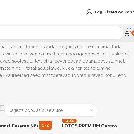
Logi Sisse/Loo Kon
sakaalus mikrofloorale suudab organism paremini omastada
levinud ja võivad oluliselt mõjutada igapäevast elukvaliteeti.
etavad soolestiku tervist ja leevendavad ebamugavustunnet.
netamine – tasakaalustatud, kiudainerikas toitumine,
ma kvaliteetsed seedimist toetavad tooted aitavad kõhul end
-40%
1=2
Smart Enzyme N60
LOTOS PREMIUM Gastro
Enzyme N90