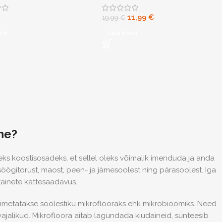
11,99
€
19,99
€
rvi
Lisa korvi
ine?
ks koostisosadeks, et sellel oleks võimalik imenduda ja anda
 söögitorust, maost, peen- ja jämesoolest ning pärasoolest. Iga
itainete kättesaadavus.
a nimetatakse soolestiku mikroflooraks ehk mikrobioomiks. Need
vajalikud. Mikrofloora aitab lagundada kiudaineid, sünteesib