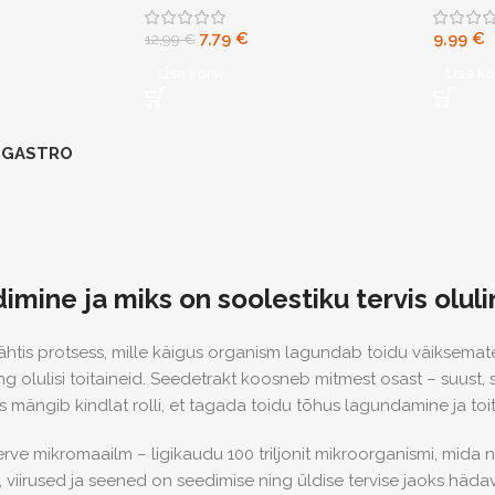
7,79
€
9,99
€
12,99
€
Lisa korvi
Lisa ko
 GASTRO
imine ja miks on soolestiku tervis olul
htis protsess, mille käigus organism lagundab toidu väiksemate
ng olulisi toitaineid. Seedetrakt koosneb mitmest osast – suust,
mis mängib kindlat rolli, et tagada toidu tõhus lagundamine ja to
erve mikromaailm – ligikaudu 100 triljonit mikroorganismi, mid
, viirused ja seened on seedimise ning üldise tervise jaoks häda