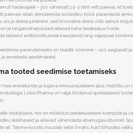
vad mikrofloorat kahjustada.
amuti hädavajalik – joo vähemalt 1,5–2 liitrit vett päevas, et toe
it päevas) aitab stimuleerida soolestiku tööd, parandada ainev
v uni ja stressi juhtimine
, sest krooniline stress võib samuti mõj
oon ja hingamisharjutused aitavad keha tasakaalus hoida.
ida tarbetut antibiootikumide kasutamist
ning vajadusel kombine
 seedimise parandamiseks on teadlik söömine – söö aeglaselt ja n
 ja ennetada seedehäireid.
ma tooted seedimise toetamiseks
n hea enesetunde ja tugeva immuunsüsteemi alus, mistõttu on 
endustega. Lotos Pharma on välja töötanud spetsiaalsed tooted
lu.
lik toidulisand, mis on mõeldud seedesüsteemi krampide ja val
stiku silelihaseid ja aitavad vähendada ebamugavustunnet. Spas
e all. Taimne koostis muudab selle õrnaks, kuid tõhusaks valik