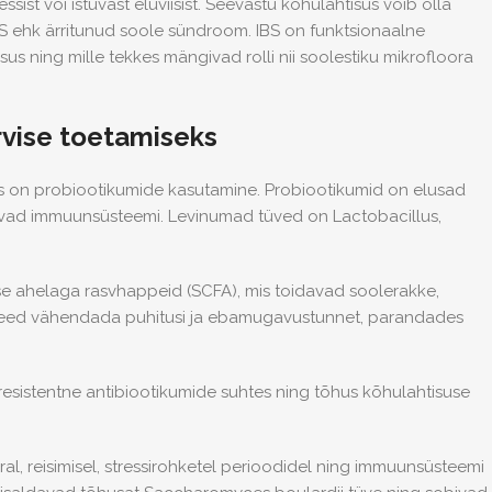
sist või istuvast eluviisist. Seevastu kõhulahtisus võib olla
IBS ehk ärritunud soole sündroom. IBS on funktsionaalne
s ning mille tekkes mängivad rolli nii soolestiku mikrofloora
rvise toetamiseks
ks on probiootikumide kasutamine. Probiootikumid on elusad
davad immuunsüsteemi. Levinumad tüved on Lactobacillus,
e ahelaga rasvhappeid (SCFA), mis toidavad soolerakke,
d need vähendada puhitusi ja ebamugavustunnet, parandades
esistentne antibiootikumide suhtes ning tõhus kõhulahtisuse
al, reisimisel, stressirohketel perioodidel ning immuunsüsteemi