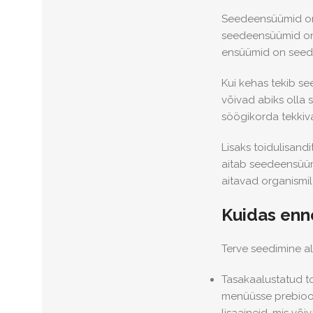
Seedeensüümid on 
seedeensüümid on 
ensüümid on seedi
Kui kehas tekib se
võivad abiks olla
söögikorda tekki
Lisaks toidulisand
aitab seedeensüüm
aitavad organismil
Kuidas enn
Terve seedimine a
Tasakaalustatud t
menüüsse prebiooti