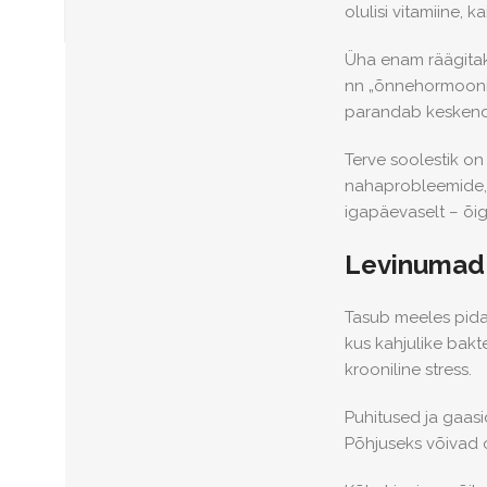
olulisi vitamiine,
Üha enam räägitaks
nn „õnnehormoonist
parandab keskend
Terve soolestik on
nahaprobleemide, a
igapäevaselt – õige
Levinumad 
Tasub meeles pida
kus kahjulike bakte
krooniline stress.
Puhitused ja gaas
Põhjuseks võivad o