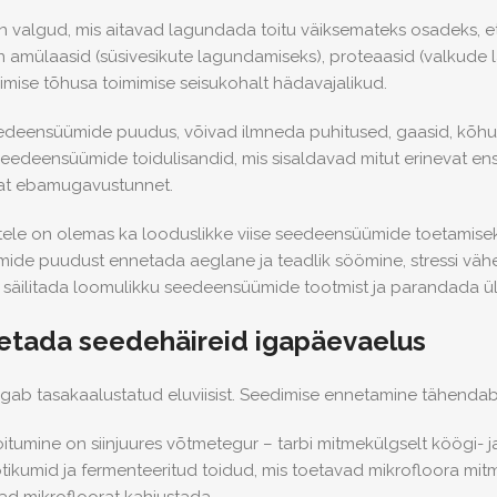
valgud, mis aitavad lagundada toitu väiksemateks osadeks, et
amülaasid (süsivesikute lagundamiseks), proteaasid (valkude 
mise tõhusa toimimise seisukohalt hädavajalikud.
edeensüümide puudus, võivad ilmneda puhitused, gaasid, kõhuval
 seedeensüümide toidulisandid, mis sisaldavad mitut erinevat 
vat ebamugavustunnet.
itele on olemas ka looduslikke viise seedeensüümide toetamisek
ide puudust ennetada aeglane ja teadlik söömine, stressi väh
 säilitada loomulikku seedeensüümide tootmist ja parandada üld
etada seedehäireid igapäevaelus
lgab tasakaalustatud eluviisist. Seedimise ennetamine tähendab
oitumine
on siinjuures võtmetegur – tarbi mitmekülgselt köögi- ja 
kumid ja fermenteeritud toidud, mis toetavad mikrofloora mitmeke