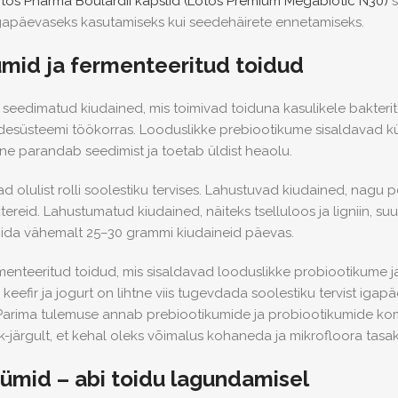
tos Pharma Boulardii kapslid (Lotos Premium Megabiotic N30)
s
 igapäevaseks kasutamiseks kui seedehäirete ennetamiseks.
umid ja fermenteeritud toidud
seedimatud kiudained, mis toimivad toiduna kasulikele bakterit
esüsteemi töökorras. Looduslikke prebiootikume sisaldavad küü
ne parandab seedimist ja toetab üldist heaolu.
olulist rolli soolestiku tervises. Lahustuvad kiudained, nagu pek
ktereid. Lahustumatud kiudained, näiteks tselluloos ja ligniin, 
bida vähemalt 25–30 grammi kiudaineid päevas.
menteeritud toidud, mis sisaldavad looduslikke probiootikume j
eefir ja jogurt on lihtne viis tugevdada soolestiku tervist igap
arima tulemuse annab prebiootikumide ja probiootikumide komb
järgult, et kehal oleks võimalus kohaneda ja mikrofloora tasaka
mid – abi toidu lagundamisel