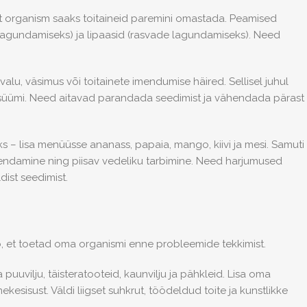
 organism saaks toitaineid paremini omastada. Peamised
lagundamiseks) ja lipaasid (rasvade lagundamiseks). Need
u, väsimus või toitainete imendumise häired. Sellisel juhul
ensüümi. Need aitavad parandada seedimist ja vähendada pärast
s – lisa menüüsse ananass, papaia, mango, kiivi ja mesi. Samuti
endamine ning piisav vedeliku tarbimine. Need harjumused
ist seedimist.
, et toetad oma organismi enne probleemide tekkimist.
puuvilju, täisteratooteid, kaunvilju ja pähkleid. Lisa oma
sisust. Väldi liigset suhkrut, töödeldud toite ja kunstlikke