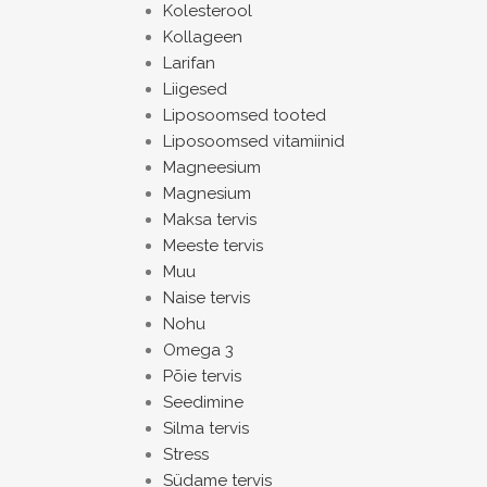
Kolesterool
Kollageen
Larifan
Liigesed
Liposoomsed tooted
Liposoomsed vitamiinid
Magneesium
Magnesium
Maksa tervis
Meeste tervis
Muu
Naise tervis
Nohu
Omega 3
Põie tervis
Seedimine
Silma tervis
Stress
Südame tervis