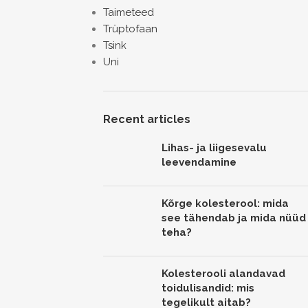
Taimeteed
Trüptofaan
Tsink
Uni
Recent articles
Lihas- ja liigesevalu
leevendamine
Kõrge kolesterool: mida
see tähendab ja mida nüüd
teha?
Kolesterooli alandavad
toidulisandid: mis
tegelikult aitab?