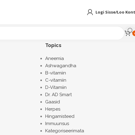
Logi Sisse/Loo Kon
Topics
Aneemia
Ashwagandha
B-vitamiin
C-vitamiin
D-Vitamiin
Dr. AD Smart
Gaasid
Herpes
Hingamisteed
Immuunsus
Kategoriseerimata