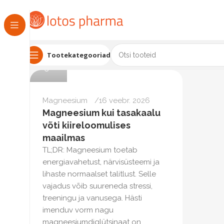
Tootekategooriad
Eneli
Magneesium
16 veebr. 2026
Magneesium kui tasakaalu
võti kiireloomulises
maailmas
TL;DR: Magneesium toetab
energiavahetust, närvisüsteemi ja
lihaste normaalset talitlust. Selle
vajadus võib suureneda stressi,
treeningu ja vanusega. Hästi
imenduv vorm nagu
magneesiumdiglütsinaat on