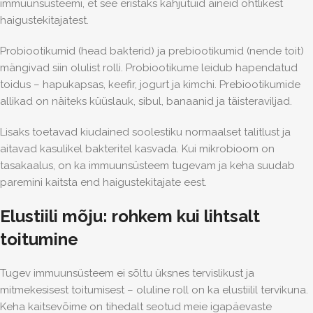
immuunsüsteemi, et see eristaks kahjutuid aineid ohtlikest
haigustekitajatest.
Probiootikumid (head bakterid) ja prebiootikumid (nende toit)
mängivad siin olulist rolli. Probiootikume leidub hapendatud
toidus – hapukapsas, keefir, jogurt ja kimchi. Prebiootikumide
allikad on näiteks küüslauk, sibul, banaanid ja täisteraviljad.
Lisaks toetavad
kiudained
soolestiku normaalset talitlust ja
aitavad kasulikel bakteritel kasvada. Kui mikrobioom on
tasakaalus, on ka immuunsüsteem tugevam ja keha suudab
paremini kaitsta end haigustekitajate eest.
Elustiili mõju: rohkem kui lihtsalt
toitumine
Tugev immuunsüsteem ei sõltu üksnes tervislikust ja
mitmekesisest toitumisest – oluline roll on ka elustiilil tervikuna.
Keha kaitsevõime on tihedalt seotud meie igapäevaste