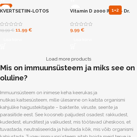
-40%
1=2
KVERTSETIIN-LOTOS
Vitamin D 2000 IU 60 – Dr.
UUS
PREMIUM Quercetin
AD Smart
Complex N90
11,99
€
9,99
€
19,99
€
Lisa korvi
Lisa korvi
Load more products
Mis on immuunsüsteem ja miks see on
oluline?
Immuunsüsteem on inimese keha keerukas ja
nutikas kaitsesüsteem
, mille ülesanne on kaitsta organismi
kahjulike haigustekitajate – bakterite, viiruste, seente ja
parasiitide eest. See koosneb paljudest osadest: rakkudest,
kudedest, elunditest ja valkudest, mis töötavad üheskoos, et
tuvastada, neutraliseerida ja hävitada kõik, mis võib organismi
kahjustada. Tugev immuunsüsteem aitab hoida meid terve ja