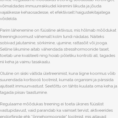
võimaldades immuunrakkudel kiiremini liikuda ja jõuda
vajalikesse kehaosadesse, et efektiivselt haigustekitajatega
võidelda.
Parim lähenemine on füüsiline aktiivsus, mis hõlmab mõõdukat
treeningkoormust vähemalt kolm tundi nädalas. Näiteks
sobivad jalutamine, sörkimine, ujumine, rattasõit või jooga.
Selline liikumine aitab vähendada stressihormoonide taset,
toetab une kvaliteeti ning hoiab põletiku kontrolli all, tagades
nii keha ja vaimu tasakaalu.
Oluline on siiski vältida ületreenimist, kuna liigne koormus võib
suurendada kortisooli tootmist, kurnata organismi ja pärssida
ajutiselt immuunvastust. Seetõttu on tähtis kuulata oma keha ja
tagada piisav taastumine.
Regulaarne mõõdukas treening ei toeta üksnes füüsilist
vastupidavust, vaid parandab ka vaimset tervist, aktiveerides
endorfiinide ehk “õnnehormoonide” tootmist, mis aitavad