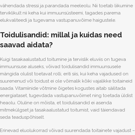
vähendada stressi ja parandada meeleolu. Nii toetab liikumine
terviklikult nii keha kui immuunsüsteemi, tagades parema
elukvaliteedi ja tugevama vastupanuvõime haigustele.
Toidulisandid: millal ja kuidas need
saavad aidata?
Kuigi tasakaalustatud toitumine ja tervislik eluviis on tugeva
immuunsuse aluseks, võivad toidulisandid immuunsusele
mängida olulist toetavat rolli, eriti siis, kui keha vajadused on
suurenenud või toidust ei ole võimalik kõiki vajalikke toitaineid
saada. Vitamiinide võtmine õigetes kogustes aitab säilitada
energiataset, tugevdada vastupanuvõimet ning toetada üldist
heaolu. Oluline on mõista, et toidulisandid ei asenda
mitmekülgset ja tasakaalustatud toitumist, vaid täiendavad
seda teaduspõhiselt.
Erinevad eluolukorrad võivad suurendada toitainete vajadust –