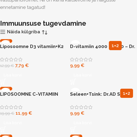
vastupanuvõimet. Nii on keha kaitsevõime ja haiguste
ennetamine tagatud!
Immuunsuse tugevdamine
Näida külgriba
-40%
1=2
Liposoomne D3 vitamiin+K2
D-vitamiin 4000 IU N60 – Dr.
AD Smart
7,79
€
9,99
€
12,99
€
Lisa korvi
Lisa korvi
-40%
1=2
LIPOSOOMNE C-VITAMIIN
Seleen+Tsink: Dr.AD Smart
N90
Selenium + Zn N60
11,99
€
9,99
€
19,99
€
Lisa korvi
Lisa korvi
-40%
-40%