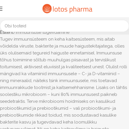
Esileht
Immuunsuse tugevdamine
Tugev immuunsüsteem on keha kaitsesüsteem, mis aitab
võidelda viiruste, bakterite ja muude haigustekitajatega, olles
üks olulisemaid tegureid haiguste ennetamisel. Immuunsuse
tõhus toimimine sõltub muuhulgas piisavast ja tervislikust
toitumisest, aktiivsest eluviisist ja kvaliteetsest unest. Olulist rolli
mängivad ka vitamiinid immuunsusele – C- ja D-vitamiinid –
ning mineraalid, näiteks tsink immuunsusele, mis toetavad
immuunrakkude tootmist ja kaitsemehhanisme. Lisaks on tähtis
soolestiku mikrobioom – kuni 80% immuunsusest paikneb
seedetraktis. Terve mikrobioomi hoidmiseks on kasulikud
probiootikumid ja prebiootikumid – vali probiootikumi- ja
prebiootikumide rikkad toidud, mis soodustavad kasulike
bakterite kasvu ja tugevdavad keha loomulikku