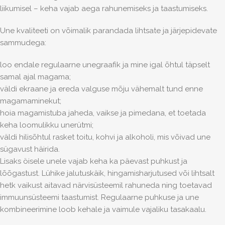
liikumisel – keha vajab aega rahunemiseks ja taastumiseks.
Une kvaliteeti on võimalik parandada
lihtsate ja järjepidevate
sammudega:
loo endale
regulaarne unegraafik
ja mine igal õhtul täpselt
samal ajal magama;
väldi ekraane
ja ereda valguse mõju vähemalt tund enne
magamaminekut;
hoia magamistuba
jaheda, vaikse ja pimedana
, et toetada
keha loomulikku unerütmi;
väldi hilisõhtul rasket toitu, kohvi ja alkoholi, mis võivad une
sügavust häirida.
Lisaks öisele unele vajab keha ka päevast puhkust ja
lõõgastust. Lühike jalutuskäik, hingamisharjutused või lihtsalt
hetk vaikust aitavad närvisüsteemil rahuneda ning toetavad
immuunsüsteemi taastumist. Regulaarne puhkuse ja une
kombineerimine loob kehale ja vaimule vajaliku tasakaalu.