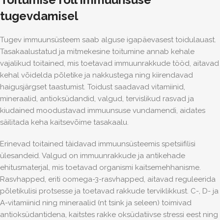
tugevdamisel
Tugev immuunsüsteem saab alguse igapäevasest toidulauast.
Tasakaalustatud ja mitmekesine toitumine annab kehale
vajalikud toitained, mis toetavad immuunrakkude tööd, aitavad
kehal võidelda põletike ja nakkustega ning kiirendavad
haigusjärgset taastumist. Toidust saadavad vitamiinid,
mineraalid, antioksüdandid, valgud, tervislikud rasvad ja
kiudained moodustavad immuunsuse vundamendi, aidates
säilitada keha kaitsevõime tasakaalu.
Erinevad toitained täidavad immuunsüsteemis spetsiifilisi
ülesandeid. Valgud on immuunrakkude ja antikehade
ehitusmaterjal, mis toetavad organismi kaitsemehhanisme.
Rasvhapped, eriti oomega-3-rasvhapped, aitavad reguleerida
põletikulisi protsesse ja toetavad rakkude terviklikkust. C-, D- ja
A-vitamiinid ning mineraalid (nt tsink ja seleen) toimivad
antioksüdantidena,
kaitstes rakke oksüdatiivse stressi eest ning