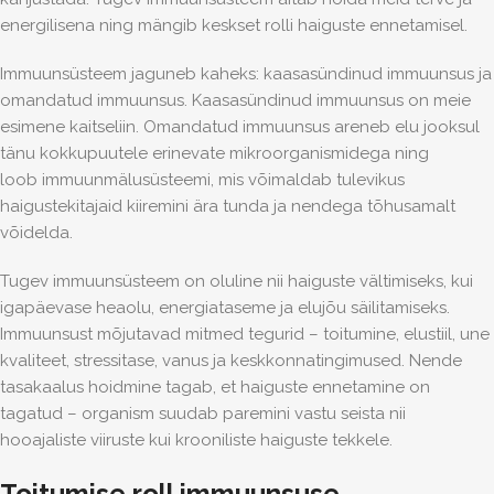
energilisena ning mängib keskset rolli haiguste ennetamisel.
Immuunsüsteem jaguneb kaheks: kaasasündinud immuunsus ja
omandatud immuunsus. Kaasasündinud immuunsus on meie
esimene kaitseliin. Omandatud immuunsus areneb elu jooksul
tänu kokkupuutele erinevate mikroorganismidega ning
loob immuunmälusüsteemi
, mis võimaldab tulevikus
haigustekitajaid kiiremini ära tunda ja nendega tõhusamalt
võidelda.
Tugev immuunsüsteem on oluline nii haiguste vältimiseks, kui
igapäevase heaolu, energiataseme ja elujõu säilitamiseks.
Immuunsust mõjutavad mitmed tegurid – toitumine, elustiil, une
kvaliteet, stressitase, vanus ja keskkonnatingimused. Nende
tasakaalus hoidmine tagab, et haiguste ennetamine on
tagatud – organism suudab paremini vastu seista nii
hooajaliste viiruste kui krooniliste haiguste tekkele.
Toitumise roll immuunsuse