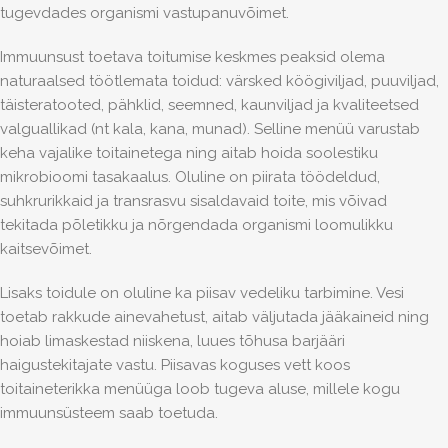
tugevdades organismi vastupanuvõimet.
Immuunsust toetava toitumise keskmes peaksid olema
naturaalsed töötlemata toidud: värsked köögiviljad, puuviljad,
täisteratooted, pähklid, seemned, kaunviljad ja kvaliteetsed
valguallikad (nt kala, kana, munad). Selline menüü varustab
keha vajalike toitainetega ning aitab hoida soolestiku
mikrobioomi tasakaalus. Oluline on piirata töödeldud,
suhkrurikkaid ja transrasvu sisaldavaid toite, mis võivad
tekitada põletikku ja nõrgendada organismi loomulikku
kaitsevõimet.
Lisaks toidule on oluline ka piisav vedeliku tarbimine. Vesi
toetab rakkude ainevahetust, aitab väljutada jääkaineid ning
hoiab limaskestad niiskena, luues tõhusa barjääri
haigustekitajate vastu. Piisavas koguses vett koos
toitaineterikka menüüga loob tugeva aluse, millele kogu
immuunsüsteem saab toetuda.