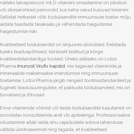
näiteks talveperiood, mil D-vitamiini omastamine on piiratud,
või stressirohked perioodid, kus keha varud kuluvad kiiremini.
Sellistel hetkedel võib toidulisandite immuunsuse toetav mõju
aidata taastada tasakaalu ja vähendada haigustesse
haigestumise riski.
Kvaliteetsed toidulisandid on siinjuures üliolulised. Eelistada
tuleks teaduspõhiseid, kliiniliselt testitud ja kõrge
kvaliteedistandardiga tooteid. Üheks selliseks on Lotos
Pharma
Imunosil Virufix kapslid
, mis tagavad vitamiinide ja
mineraalide maksimaalse imendumise ning immuunsuse
toetamise.
Lotos Pharma järgib rangeid tootmisstandardeid ja
tugineb teadusuuringutele, et pakkuda toidulisandeid, mis on
turvalised ja tõhusad.
Enne vitamiinide võtmist või teiste toidulisandite kasutamist on
soovitatav konsulteerida arsti või apteekriga. Professionaalne
nõustamine aitab leida sinu vajadustele sobiva lahenduse,
vältida üledoseerimist ning tagada, et kvaliteetsed