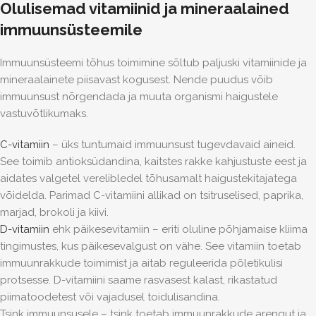
Olulisemad vitamiinid ja mineraalained
immuunsüsteemile
Immuunsüsteemi tõhus toimimine sõltub paljuski vitamiinide ja
mineraalainete piisavast kogusest. Nende puudus võib
immuunsust nõrgendada ja muuta organismi haigustele
vastuvõtlikumaks.
C-vitamiin
– üks tuntumaid immuunsust tugevdavaid aineid.
See toimib antioksüdandina, kaitstes rakke kahjustuste eest ja
aidates valgetel verelibledel tõhusamalt haigustekitajatega
võidelda. Parimad C-vitamiini allikad on tsitruselised, paprika,
marjad, brokoli ja kiivi.
D-vitamiin
ehk
päikesevitamiin – eriti oluline põhjamaise kliima
tingimustes, kus päikesevalgust on vähe. See vitamiin toetab
immuunrakkude toimimist ja aitab reguleerida põletikulisi
protsesse. D-vitamiini saame rasvasest kalast, rikastatud
piimatoodetest või vajadusel toidulisandina.
Tsink
immuunsusele – tsink toetab immuunrakkude arengut ja