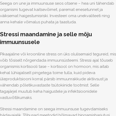
Seega on une ja immuunsuse seos otsene – hea uni tähendab
organismi tugevat kaitsevõimet, paremat enesetunnet ja
väiksemat haigestumisriski. Investeeri oma unekvaliteeti ning
anna kehale võimalus puhata ja taastuda.
Stressi maandamine ja selle mõju
immuunsusele
Pikaajaline või krooniline stress on üks olulisemaid tegureid, mis
võib tõsiselt nõrgendada immuunsüsteemi. Stressi ajal tõuseb
organismis kortisooli tase – kortisool on hormoon, mis aitab
kehal lühiajaliselt pingetega toime tulla, kuid pideva
üleproduktsiooni korral pärsib immuunrakkude aktiivsust ja
vähendab põletikuvastaste tsütokiinide tootmist. Selle
tagajärjel muutub keha haigustele ja infektsioonidele
vastuvõtlikumaks.
Stressi maandamine on seega immuunsuse tugevdamiseks
hädavajalik. Tõhusad meetodid hõlmavad hingamisharjutusi,