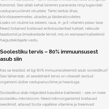
toimimist. See aitab kehal kiiremini paraneda ning tugevdab
vastupanuvõimet viirustele. Tsinki leidub lihas,
kõrvitsaseemnetes, ubades ja täisteratoodetes.
Lisaks on oluline ka seleeni, raua, A- ja E-vitamiini piisav tase.
Need toitained toetavad antioksüdantset kaitset, rakkude
taastumist ja limaskestade tervist, mis on esmased kaitseliinid
haigustekitajate vastu.
Soolestiku tervis – 80% immuunsusest
asub siin
Kas sa teadsid, et ligi 80% immuunsüsteemist asub soolestikus?
See tähendab, et seedetrakti tervis on otseselt seotud
organismi üldise vastupanuvõime ja heaoluga.
Soolestikus elab miljardeid kasulikke baktereid – see on meie
soolestiku mikrobioom. Need mikroorganismid toetavad
seedimist, aitavad toota vajalikke vitamiine ja treenivad