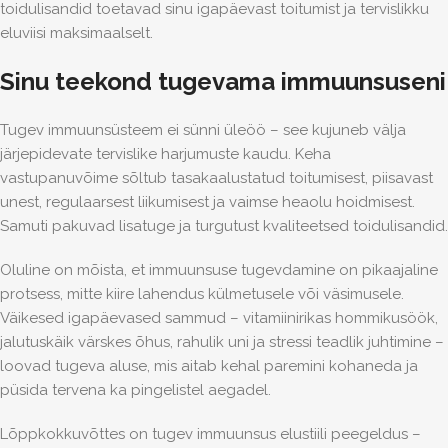
toidulisandid toetavad sinu igapäevast toitumist ja tervislikku
eluviisi maksimaalselt.
Sinu teekond tugevama immuunsuseni
Tugev immuunsüsteem ei sünni üleöö – see kujuneb välja
järjepidevate tervislike harjumuste kaudu. Keha
vastupanuvõime sõltub tasakaalustatud toitumisest, piisavast
unest, regulaarsest liikumisest ja vaimse heaolu hoidmisest.
Samuti pakuvad lisatuge ja turgutust kvaliteetsed toidulisandid.
Oluline on mõista, et immuunsuse tugevdamine on pikaajaline
protsess, mitte kiire lahendus külmetusele või väsimusele.
Väikesed igapäevased sammud – vitamiinirikas hommikusöök,
jalutuskäik värskes õhus, rahulik uni ja stressi teadlik juhtimine –
loovad tugeva aluse, mis aitab kehal paremini kohaneda ja
püsida tervena ka pingelistel aegadel.
Lõppkokkuvõttes on tugev immuunsus elustiili peegeldus –