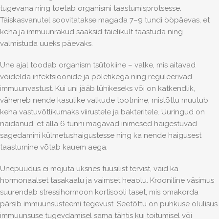
tugevana ning toetab organismi taastumisprotsesse.
Täiskasvanutel soovitatakse magada 7–9 tundi ööpäevas, et
keha ja immuunrakud saaksid täielikult taastuda ning
valmistuda uueks päevaks.
Une ajal toodab organism tsütokiine – valke, mis aitavad
võidelda infektsioonide ja põletikega ning reguleerivad
immuunvastust. Kui uni jääb lühikeseks või on katkendlik,
väheneb nende kasulike valkude tootmine, mistõttu muutub
keha vastuvõtlikumaks viirustele ja bakteritele. Uuringud on
näidanud, et alla 6 tunni magavad inimesed haigestuvad
sagedamini külmetushaigustesse ning ka nende haigusest
taastumine võtab kauem aega.
Unepuudus ei mõjuta üksnes füüsilist tervist, vaid ka
hormonaalset tasakaalu ja vaimset heaolu. Krooniline väsimus
suurendab stressihormoon kortisooli taset, mis omakorda
pärsib immuunsüsteemi tegevust. Seetõttu on puhkuse olulisus
immuunsuse tugevdamisel sama tähtis kui toitumisel või