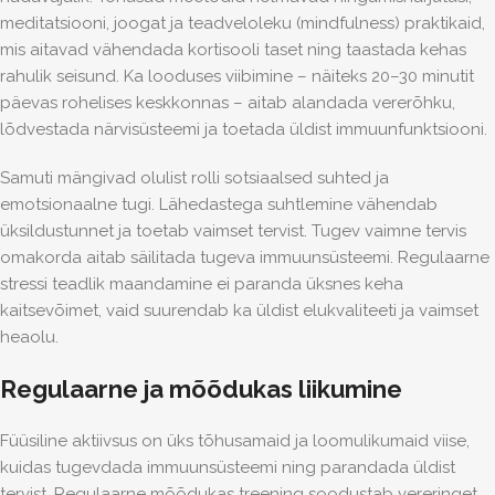
meditatsiooni, joogat ja teadveloleku (
mindfulness
) praktikaid,
mis aitavad vähendada kortisooli taset ning taastada kehas
rahulik seisund. Ka looduses viibimine – näiteks 20–30 minutit
päevas rohelises keskkonnas – aitab alandada vererõhku,
lõdvestada närvisüsteemi ja toetada üldist immuunfunktsiooni.
Samuti mängivad olulist rolli sotsiaalsed suhted ja
emotsionaalne tugi. Lähedastega suhtlemine vähendab
üksildustunnet ja toetab vaimset tervist. Tugev vaimne tervis
omakorda aitab säilitada tugeva immuunsüsteemi. Regulaarne
stressi teadlik maandamine ei paranda üksnes keha
kaitsevõimet, vaid suurendab ka üldist elukvaliteeti ja vaimset
heaolu.
Regulaarne ja mõõdukas liikumine
Füüsiline aktiivsus on üks tõhusamaid ja loomulikumaid viise,
kuidas tugevdada immuunsüsteemi ning parandada üldist
tervist. Regulaarne mõõdukas treening soodustab vereringet,