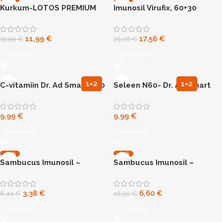
Kurkum-LOTOS PREMIUM
Imunosil Virufix, 60+30
Curcumin Strong N90
kapslid-immuunsüsteemi
toetuseks
11,99
€
17,56
€
19,99
€
29,26
€
Lisa korvi
Lisa korvi
1=2
1=2
C-vitamiin Dr. Ad Smart N60
Seleen N60- Dr. AD Smart
Smart Selenium
9,99
€
9,99
€
Lisa korvi
Lisa korvi
-60%
-60%
Sambucus Imunosil –
Sambucus Imunosil –
100ML
250ML
immuunsuse toetamiseks
immuunsuse toetamiseks
100ml-60%
250ml-60%
3,38
€
6,60
€
8,44
€
16,50
€
Lisa korvi
Lisa korvi