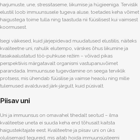
harjumuste, une, stressitaseme, liikumise ja hügieeniga. Tervislik
elustiil loob immuunsusele tugeva aluse, toetades keha võimet
haigustega toime tulla ning taastuda nii füüsilisest kui vaimsest
koormusest.
Isegi väikesed, kuid järjepidevad muudatused elustiilis, näiteks
kvaliteetne uni, rahulik elutempo, värskes õhus liikumine ja
tasakaalustatud töö-puhkuse režiim – võivad pikas
perspektiivis märgatavalt organismi vastupanuvõimet
parandada. Immuunsuse tugevdamine on seega terviklik
protsess, mis ühendab füüsilise ja vaimse heaolu ning mille
tulemused avalduvad järk-järgult, kuid püsivalt.
Piisav uni
Uni ja immuunsus on omavahel tihedalt seotud – ilma
kvaliteetse uneta ei suuda keha end tõhusalt kaitsta
haigustekitajate eest. Kvaliteetne ja piisav uni on üks
olulisemaid tegureid, mis aitab hoida immuunsüsteemi