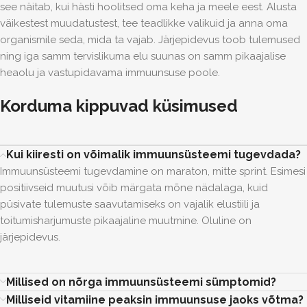
see näitab, kui hästi hoolitsed oma keha ja meele eest. Alusta
väikestest muudatustest, tee teadlikke valikuid ja anna oma
organismile seda, mida ta vajab. Järjepidevus toob tulemused
ning iga samm tervislikuma elu suunas on samm pikaajalise
heaolu ja vastupidavama immuunsuse poole.
Korduma kippuvad küsimused
Kui kiiresti on võimalik immuunsüsteemi tugevdada?
Immuunsüsteemi tugevdamine on maraton, mitte sprint. Esimesi
positiivseid muutusi võib märgata mõne nädalaga, kuid
püsivate tulemuste saavutamiseks on vajalik elustiili ja
toitumisharjumuste pikaajaline muutmine. Oluline on
järjepidevus.
Millised on nõrga immuunsüsteemi sümptomid?
Milliseid vitamiine peaksin immuunsuse jaoks võtma?