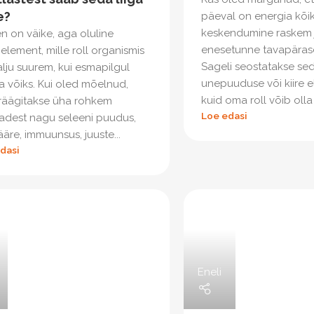
e?
päeval on energia kõik
keskendumine raskem 
n on väike, aga oluline
enesetunne tavapäras
element, mille roll organismis
Sageli seostatakse seda
lju suurem, kui esmapilgul
unepuuduse või kiire 
a võiks. Kui oled mõelnud,
kuid oma roll võib olla k
 räägitakse üha rohkem
Loe edasi
adest nagu seleeni puudus,
ääre, immuunsus, juuste...
dasi
Eneli