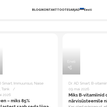
BLOGI
KONTAKT
TOOTESARJAD
Eesti
Eneli
D Smart
,
Immuunsus
,
Naise
Dr. AD Smart
,
B-vitamii
,
Tsink
09 mai 2026
Miks B-vitamiinid 
ai 2026
een – miks 85%
närvisüsteemile ni
lastest saab seda liiga
Kas oled märganud, e