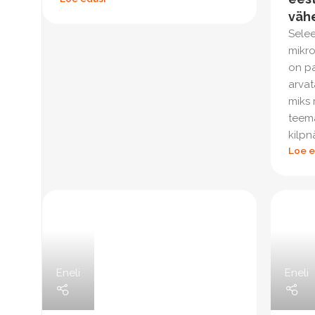
väh
Selee
mikro
on pa
arvat
miks
teem
kilpn
Loe e
Eneli
Eneli