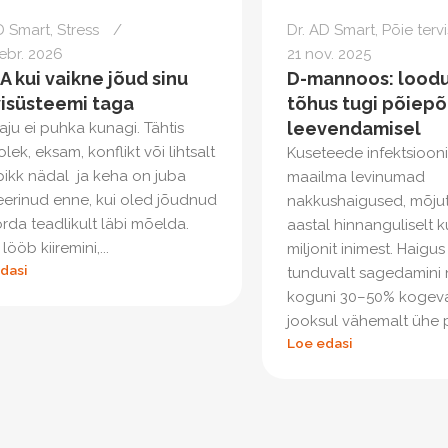
D Smart
,
Stress
Dr. AD Smart
,
Põie tervi
ebr. 2026
21 nov. 2025
 kui vaikne jõud sinu
D-mannoos: loodus
visüsteemi taga
tõhus tugi põiepõ
leevendamisel
aju ei puhka kunagi. Tähtis
lek, eksam, konflikt või lihtsalt
Kuseteede infektsioon
 pikk nädal ja keha on juba
maailma levinumad
erinud enne, kui oled jõudnud
nakkushaigused, mõjut
rda teadlikult läbi mõelda.
aastal hinnanguliselt k
lööb kiiremini,...
miljonit inimest. Haigu
dasi
tunduvalt sagedamini n
koguni 30–50% kogev
jooksul vähemalt ühe p
Loe edasi