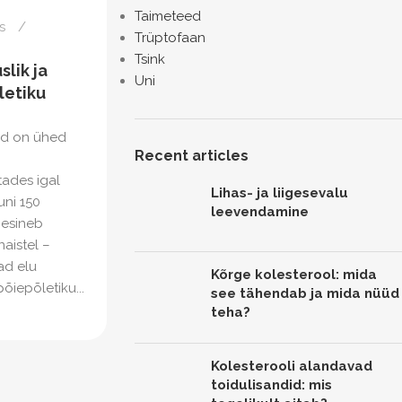
Taimeteed
s
Trüptofaan
Tsink
lik ja
Uni
letiku
id on ühed
Recent articles
ades igal
Lihas- ja liigesevalu
uni 150
leevendamine
s esineb
aistel –
ad elu
Kõrge kolesterool: mida
õiepõletiku...
see tähendab ja mida nüüd
teha?
Kolesterooli alandavad
toidulisandid: mis