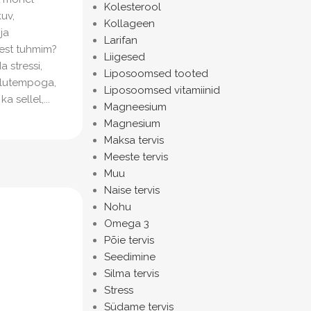
Kolesterool
uv,
Kollageen
ja
Larifan
est tuhmim?
Liigesed
 stressi,
Liposoomsed tooted
elutempoga,
Liposoomsed vitamiinid
a sellel,...
Magneesium
Magnesium
Maksa tervis
Meeste tervis
Muu
Naise tervis
Nohu
Omega 3
Põie tervis
Seedimine
Silma tervis
Stress
Südame tervis