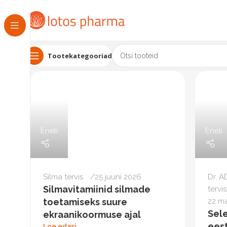
Tootekategooriad
Eneli
Eneli
Silma tervis
25 juuni 2026
Dr. A
Silmavitamiinid silmade
tervis
toetamiseks suure
22 m
Sel
ekraanikoormuse ajal
eest
Loe edasi