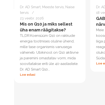
Dr. AD Smart
,
Meeste tervis
,
Naise
Dr. A
tervis
18 ve
GABA
23 veebr. 2026
Mis on Q10 ja miks sellest
när
üha enam räägitakse?
Meie 
TL;DR:Koensüüm Q10 on rakkude
kooso
energia tootmises oluline ühend,
liiga
mille tase organismis vanusega
reage
väheneb. Ubikinool on Q10 aktiivne
oluko
ja paremini omastatav vorm, mida
Süda 
Loe e
soovitatakse eriti üle 40-aastastele.
Dr. AD Smart Q10...
Loe edasi