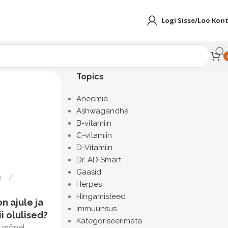
Logi Sisse/Loo Kon
Topics
Aneemia
Ashwagandha
B-vitamiin
C-vitamiin
D-Vitamiin
Dr. AD Smart
Gaasid
n
Herpes
Hingamisteed
on ajule ja
Immuunsus
i olulised?
Kategoriseerimata
t mõnel