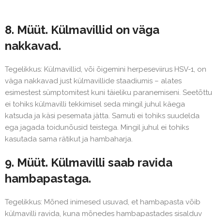
8. Müüt. Külmavillid on väga
nakkavad.
Tegelikkus: Külmavillid, või õigemini herpeseviirus HSV-1, on
väga nakkavad just külmavillide staadiumis – alates
esimestest sümptomitest kuni täieliku paranemiseni. Seetõttu
ei tohiks külmavilli tekkimisel seda mingil juhul käega
katsuda ja käsi pesemata jätta. Samuti ei tohiks suudelda
ega jagada toidunõusid teistega. Mingil juhul ei tohiks
kasutada sama rätikut ja hambaharja.
9. Müüt. Külmavilli saab ravida
hambapastaga.
Tegelikkus: Mõned inimesed usuvad, et hambapasta võib
külmavilli ravida, kuna mõnedes hambapastades sisalduv