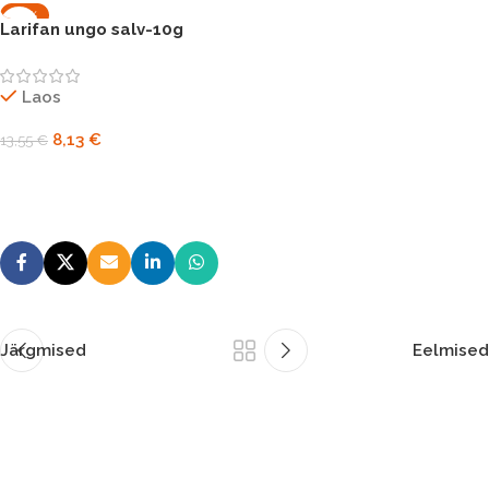
-40%
Larifan ungo salv-10g
Laos
8,13
€
13,55
€
Lisa korvi
Järgmised
Eelmised