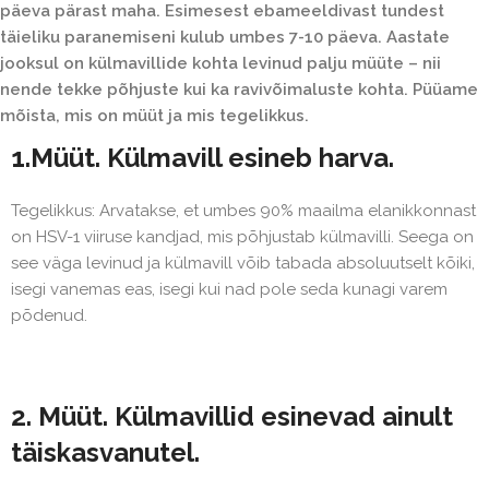
päeva pärast maha. Esimesest ebameeldivast tundest
täieliku paranemiseni kulub umbes 7-10 päeva. Aastate
jooksul on külmavillide kohta levinud palju müüte – nii
nende tekke põhjuste kui ka ravivõimaluste kohta. Püüame
mõista, mis on müüt ja mis tegelikkus.
1.Müüt. Külmavill esineb harva.
Tegelikkus: Arvatakse, et umbes 90% maailma elanikkonnast
on HSV-1 viiruse kandjad, mis põhjustab külmavilli. Seega on
see väga levinud ja külmavill võib tabada absoluutselt kõiki,
isegi vanemas eas, isegi kui nad pole seda kunagi varem
põdenud.
2. Müüt. Külmavillid esinevad ainult
täiskasvanutel.