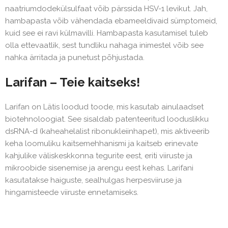
naatriumdodekülsulfaat võib pärssida HSV-1 levikut. Jah,
hambapasta võib vähendada ebameeldivaid sümptomeid,
kuid see ei ravi külmavilli. Hambapasta kasutamisel tuleb
olla ettevaatlik, sest tundliku nahaga inimestel võib see
nahka ärritada ja punetust põhjustada.
Larifan – Teie kaitseks!
Larifan on Lätis loodud toode, mis kasutab ainulaadset
biotehnoloogiat. See sisaldab patenteeritud looduslikku
dsRNA-d (kaheahelalist ribonukleiinhapet), mis aktiveerib
keha loomuliku kaitsemehhanismi ja kaitseb erinevate
kahjulike väliskeskkonna tegurite eest, eriti viiruste ja
mikroobide sisenemise ja arengu eest kehas. Larifani
kasutatakse haiguste, sealhulgas herpesviiruse ja
hingamisteede viiruste ennetamiseks.