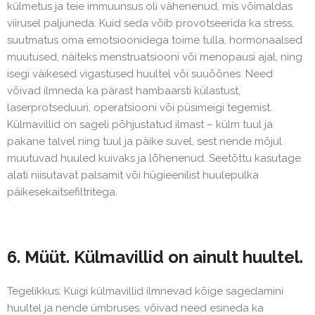
külmetus ja teie immuunsus oli vähenenud, mis võimaldas
viirusel paljuneda. Kuid seda võib provotseerida ka stress,
suutmatus oma emotsioonidega toime tulla, hormonaalsed
muutused, näiteks menstruatsiooni või menopausi ajal, ning
isegi väikesed vigastused huultel või suuõõnes. Need
võivad ilmneda ka pärast hambaarsti külastust,
laserprotseduuri, operatsiooni või püsimeigi tegemist.
Külmavillid on sageli põhjustatud ilmast – külm tuul ja
pakane talvel ning tuul ja päike suvel, sest nende mõjul
muutuvad huuled kuivaks ja lõhenenud. Seetõttu kasutage
alati niisutavat palsamit või hügieenilist huulepulka
päikesekaitsefiltritega.
6. Müüt. Külmavillid on ainult huultel.
Tegelikkus: Kuigi külmavillid ilmnevad kõige sagedamini
huultel ja nende ümbruses, võivad need esineda ka