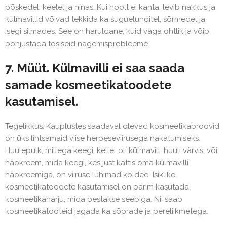
põskedel, keelel ja ninas. Kui hoolt ei kanta, levib nakkus ja
külmavillid võivad tekkida ka suguelunditel, sõrmedel ja
isegi silmades. See on haruldane, kuid väga ohtlik ja võib
põhjustada tõsiseid nägemisprobleeme.
7. Müüt. Külmavilli ei saa saada
samade kosmeetikatoodete
kasutamisel.
Tegelikkus: Kauplustes saadaval olevad kosmeetikaproovid
on üks lihtsamaid viise herpeseviirusega nakatumiseks.
Huulepulk, millega keegi, kellel oli külmavill, huuli värvis, või
näokreem, mida keegi, kes just kattis oma külmavilli
näokreemiga, on viiruse lühimad kolded. Isiklike
kosmeetikatoodete kasutamisel on parim kasutada
kosmeetikaharju, mida pestakse seebiga. Nii saab
kosmeetikatooteid jagada ka sõprade ja pereliikmetega.