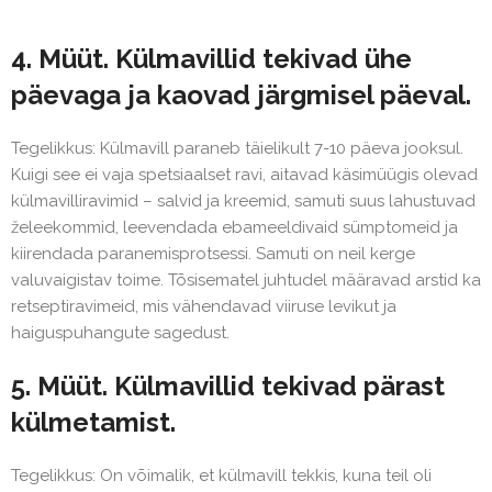
4. Müüt. Külmavillid tekivad ühe
päevaga ja kaovad järgmisel päeval.
Tegelikkus: Külmavill paraneb täielikult 7-10 päeva jooksul.
Kuigi see ei vaja spetsiaalset ravi, aitavad käsimüügis olevad
külmavilliravimid – salvid ja kreemid, samuti suus lahustuvad
želeekommid, leevendada ebameeldivaid sümptomeid ja
kiirendada paranemisprotsessi. Samuti on neil kerge
valuvaigistav toime. Tõsisematel juhtudel määravad arstid ka
retseptiravimeid, mis vähendavad viiruse levikut ja
haiguspuhangute sagedust.
5. Müüt. Külmavillid tekivad pärast
külmetamist.
Tegelikkus: On võimalik, et külmavill tekkis, kuna teil oli