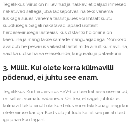
Tegelikkus: Viirus on nii levinud ja nakkav, et paljud inimesed
nakatuvad sellega juba lapsepõlves, näiteks vanema
lusikaga süües, vanema tassist juues või lihtsalt süütu
suudlusega. Sageli nakatavad lapsed üksteist
herpeseviirusega lasteaias, kus distantsi hoidmine on
keeruline ja mängitakse samade mänguasjadega. Mõnikord
avaldub herpesviirus väikestel lastel mitte ainult külmavillina,
vaid ka üldise halva enesetunde, kurguvalu ja palavikuna.
3. Müüt. Kui olete korra külmavilli
põdenud, ei juhtu see enam.
Tegelikkus: Kui herpesviirus HSV-1 on teie kehasse sisenenud,
on sellest võimatu vabaneda. On tõsi, et sageli juhtub, et
külmavill tekib ainult üks kord elus või ei teki kunagi, isegi kui
olete viiruse kandja. Kuid võib juhtuda ka, et see piinab teid
iga paari kuu tagant.