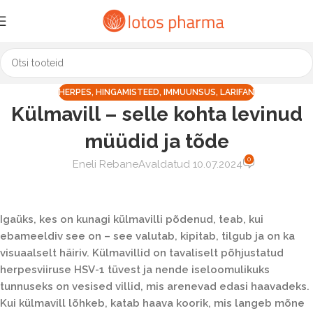
HERPES
,
HINGAMISTEED
,
IMMUUNSUS
,
LARIFAN
Külmavill – selle kohta levinud
müüdid ja tõde
0
Eneli Rebane
Avaldatud 10.07.2024
Igaüks, kes on kunagi külmavilli põdenud, teab, kui
ebameeldiv see on – see valutab, kipitab, tilgub ja on ka
visuaalselt häiriv. Külmavillid on tavaliselt põhjustatud
herpesviiruse HSV-1 tüvest ja nende iseloomulikuks
tunnuseks on vesised villid, mis arenevad edasi haavadeks.
Kui külmavill lõhkeb, katab haava koorik, mis langeb mõne