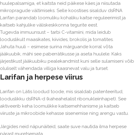
huulepalsamiga, et kaitsta neid päikese käes ja niisutada
mikropragude vältimiseks. Selle koostises sisalduv dsRNA
Larifan parandab loomuliku kohaliku kaitse reguleerimist ja
kaitseb kahjulike väliskeskkonna tegurite eest.
Tugevda immuunsust – tarbi C-vitamiini, mida leidub
looduslikult maasikates, kiivides, brokolis ja tomatites.
Jahuta huuli – esimese surina märguande korral võta
jääkuubik, mähi see paberrätikusse ja aseta huulele. Kaks
järjestikust jääkuubiku pealekandmist kuni selle sulamiseni võib
oluliselt vähendada villiga kaasnevat valu ja turset.
Larifan ja herpese viirus
Larifan on Lätis loodud toode, mis sisaldab patenteeritud,
looduslikku dsRNA-d (kaheahelalist ribonukleiinhapet). See
aktiveerib keha loomulikke kaitsemehhanisme ja kaitseb
viiruste ja mikroobide kehasse sisenemise ning arengu vastu.
Järgides neid näpunäiteid, saate suve nautida ilma herpese
pärast muretsemata.