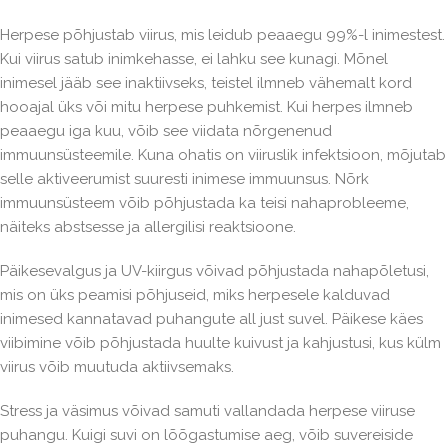
Herpese põhjustab viirus, mis leidub peaaegu 99%-l inimestest.
Kui viirus satub inimkehasse, ei lahku see kunagi. Mõnel
inimesel jääb see inaktiivseks, teistel ilmneb vähemalt kord
hooajal üks või mitu herpese puhkemist. Kui herpes ilmneb
peaaegu iga kuu, võib see viidata nõrgenenud
immuunsüsteemile. Kuna ohatis on viiruslik infektsioon, mõjutab
selle aktiveerumist suuresti inimese immuunsus. Nõrk
immuunsüsteem võib põhjustada ka teisi nahaprobleeme,
näiteks abstsesse ja allergilisi reaktsioone.
Päikesevalgus ja UV-kiirgus võivad põhjustada nahapõletusi,
mis on üks peamisi põhjuseid, miks herpesele kalduvad
inimesed kannatavad puhangute all just suvel. Päikese käes
viibimine võib põhjustada huulte kuivust ja kahjustusi, kus külm
viirus võib muutuda aktiivsemaks.
Stress ja väsimus võivad samuti vallandada herpese viiruse
puhangu. Kuigi suvi on lõõgastumise aeg, võib suvereiside