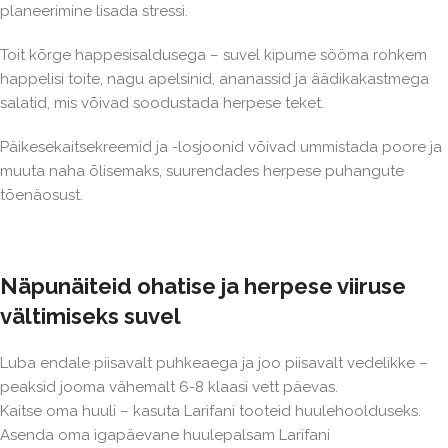
planeerimine lisada stressi.
Toit kõrge happesisaldusega – suvel kipume sööma rohkem
happelisi toite, nagu apelsinid, ananassid ja äädikakastmega
salatid, mis võivad soodustada herpese teket.
Päikesekaitsekreemid ja -losjoonid võivad ummistada poore ja
muuta naha õlisemaks, suurendades herpese puhangute
tõenäosust.
Näpunäiteid ohatise ja herpese viiruse
vältimiseks suvel
Luba endale piisavalt puhkeaega ja joo piisavalt vedelikke –
peaksid jooma vähemalt 6-8 klaasi vett päevas.
Kaitse oma huuli – kasuta Larifani tooteid huulehoolduseks.
Asenda oma igapäevane huulepalsam Larifani