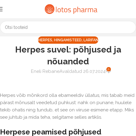
HERPES
,
HINGAMISTEED
,
LARIFAN
Herpes suvel: põhjused ja
nõuanded
0
Eneli Rebane
Avaldatud 26.07.2024
Herpes võib mõnikord olla ebameeldiv üllatus, mis tabab meid
pärast mõnusalt veedetud puhkust: nahk on punane, huulele
tekib ohatis ning tundub, et see on viiruse esimene etapp. Miks
see juhtub ja mida teha, selgitame selles artiklis.
Herpese peamised põhjused