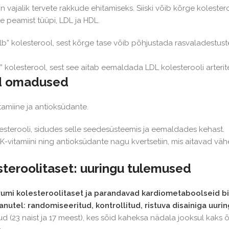
n vajalik tervete rakkude ehitamiseks. Siiski võib kõrge kolester
e peamist tüüpi, LDL ja HDL.
lb” kolesterool, sest kõrge tase võib põhjustada rasvaladestus
 kolesterool, sest see aitab eemaldada LDL kolesterooli arterite
ud omadused
tamiine ja antioksüdante.
sterooli, sidudes selle seedesüsteemis ja eemaldades kehast.
K-vitamiini ning antioksüdante nagu kvertsetiin, mis aitavad v
teroolitaset: uuringu tulemused
umi kolesteroolitaset ja parandavad kardiometaboolseid b
tel: randomiseeritud, kontrollitud, ristuva disainiga uurin
 (23 naist ja 17 meest), kes sõid kaheksa nädala jooksul kaks 