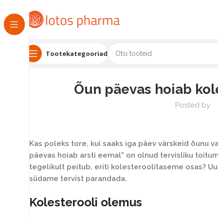
Tootekategooriad
Õun päevas hoiab kole
Posted by
Kas poleks tore, kui saaks iga päev värskeid õunu 
päevas hoiab arsti eemal” on olnud tervisliku toitu
tegelikult peitub, eriti kolesteroolitaseme osas? U
südame tervist parandada.
Kolesterooli olemus