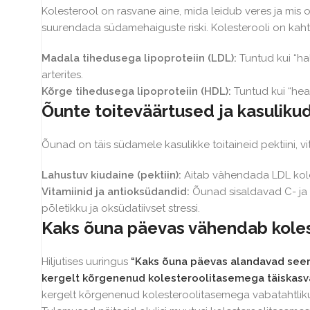
Kolesterool on rasvane aine, mida leidub veres ja mis o
suurendada südamehaiguste riski. Kolesterooli on kaht
Madala tihedusega lipoproteiin (LDL):
Tuntud kui “ha
arterites.
Kõrge tihedusega lipoproteiin (HDL):
Tuntud kui “hea”
Õunte toiteväärtused ja kasulik
Õunad on täis südamele kasulikke toitaineid pektiini, vi
Lahustuv kiudaine (pektiin):
Aitab vähendada LDL kole
Vitamiinid ja antioksüdandid:
Õunad sisaldavad C- ja 
põletikku ja oksüdatiivset stressi.
Kaks õuna päevas vähendab koles
Hiljutises uuringus
“Kaks õuna päevas alandavad seer
kergelt kõrgenenud kolesteroolitasemega täiskasvanu
kergelt kõrgenenud kolesteroolitasemega vabatahtlikud