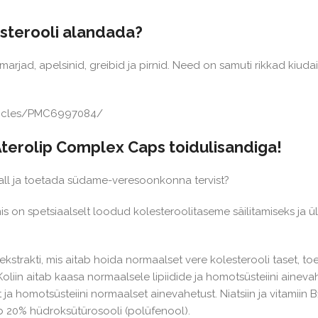
esterooli alandada?
arjad, apelsinid, greibid ja pirnid. Need on samuti rikkad kiudai
articles/PMC6997084/
terolip Complex Caps toidulisandiga!
 all ja toetada südame-veresoonkonna tervist?
on spetsiaalselt loodud kolesteroolitaseme säilitamiseks ja ül
 ekstrakti, mis aitab hoida normaalset vere kolesterooli taset, t
liin aitab kaasa normaalsele lipiidide ja homotsüsteiini ainevah
 homotsüsteiini normaalset ainevahetust. Niatsiin ja vitamiin 
b 20% hüdroksütürosooli (polüfenool).