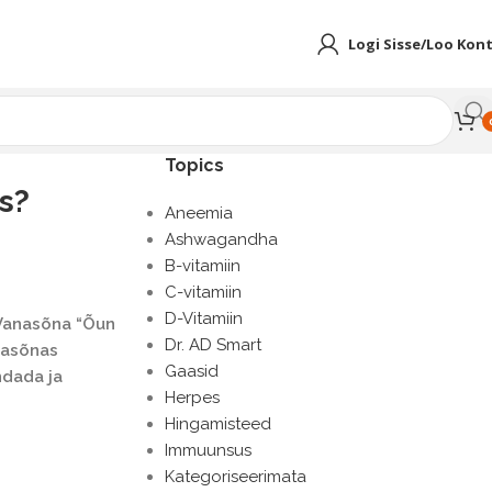
Logi Sisse/Loo Kon
Topics
s?
Aneemia
Ashwagandha
B-vitamiin
C-vitamiin
D-Vitamiin
 Vanasõna “Õun
Dr. AD Smart
anasõnas
Gaasid
ndada ja
Herpes
Hingamisteed
Immuunsus
Kategoriseerimata