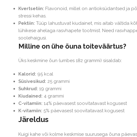
Kvertsetiin:
Flavonoid, millel on antioksüdantsed ja p
stressi kehas.
Pektiin:
Tüüp lahustuvat kiudainet, mis aitab vältida k
lühikese ahelaga rasvhapete tootmist. Need rasvhapped
soolehaigusi.
Milline on ühe õuna toiteväärtus?
Üks keskmine õun (umbes 182 grammi) sisaldab:
Kalorid:
95 kcal
Süsivesikud:
25 grammi
Suhkrud:
19 grammi
Kiudained:
4 grammi
C-vitamiin:
14% päevasest soovitatavast kogusest
K-vitamiin:
5% päevasest soovitatavast kogusest
Järeldus
Kuigi kahe või kolme keskmise suurusega õuna päevas 