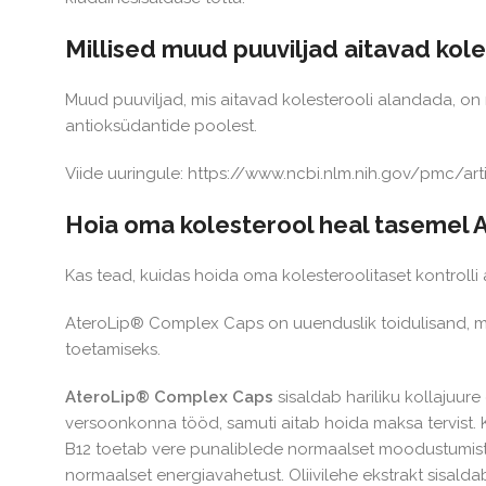
Millised muud puuviljad aitavad kol
Muud puuviljad, mis aitavad kolesterooli alandada, on m
antioksüdantide poolest.
Viide uuringule: https://www.ncbi.nlm.nih.gov/pmc/
Hoia oma kolesterool heal tasemel A
Kas tead, kuidas hoida oma kolesteroolitaset kontrolli
AteroLip® Complex Caps on uuenduslik toidulisand, mis 
toetamiseks.
AteroLip® Complex Caps
sisaldab hariliku kollajuure
versoonkonna tööd, samuti aitab hoida maksa tervist. Ko
B12 toetab vere punaliblede normaalset moodustumist ja
normaalset energiavahetust. Oliivilehe ekstrakt sisalda