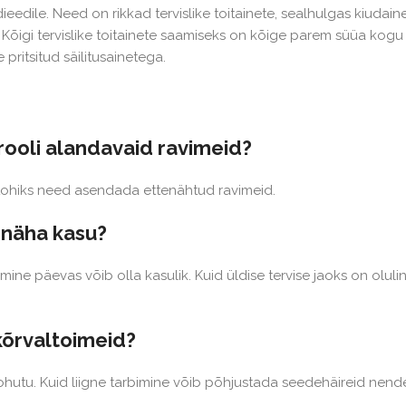
eedile. Need on rikkad tervislike toitainete, sealhulgas kiudaine
Kõigi tervislike toitainete saamiseks on kõige parem süüa kogu
pritsitud säilitusainetega.
ooli alandavaid ravimeid?
 tohiks need asendada ettenähtud ravimeid.
 näha kasu?
ne päevas võib olla kasulik. Kuid üldise tervise jaoks on olulin
kõrvaltoimeid?
utu. Kuid liigne tarbimine võib põhjustada seedehäireid nend