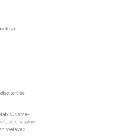
nete ja
dise tervise
oetab südame-
etusele. Vitamiin
B12 toetavad