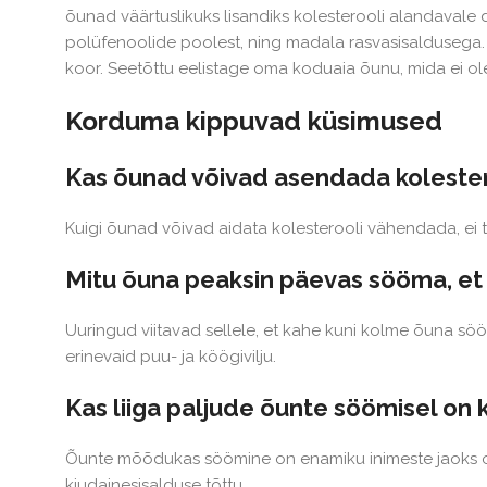
õunad väärtuslikuks lisandiks kolesterooli alandavale di
polüfenoolide poolest, ning madala rasvasisaldusega. 
koor. Seetõttu eelistage oma koduaia õunu, mida ei ole 
Korduma kippuvad küsimused
Kas õunad võivad asendada kolester
Kuigi õunad võivad aidata kolesterooli vähendada, ei
Mitu õuna peaksin päevas sööma, et
Uuringud viitavad sellele, et kahe kuni kolme õuna söömi
erinevaid puu- ja köögivilju.
Kas liiga paljude õunte söömisel on 
Õunte mõõdukas söömine on enamiku inimeste jaoks oh
kiudainesisalduse tõttu.