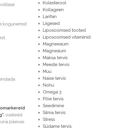
Kolesterool
oolitase
Kollageen
Larifan
Liigesed
te kogunemist
Liposoomsed tooted
Liposoomsed vitamiinid
st.
Magneesium
Magnesium
Maksa tervis
Meeste tervis
Muu
Naise tervis
ähendada
Nohu
Omega 3
Põie tervis
Seedimine
iomarkereid
Silma tervis
g”
,
osalesid
Stress
õuna päevas.
Südame tervis