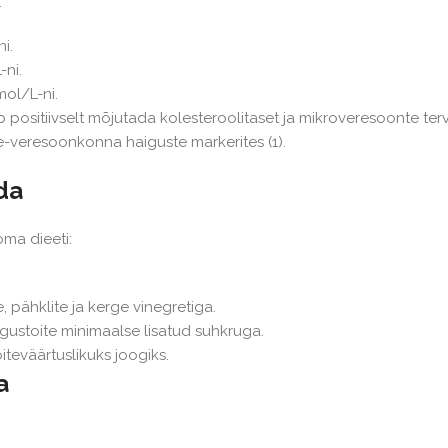
:
i.
ni.
ol/L-ni.
positiivselt mõjutada kolesteroolitaset ja mikroveresoonte terv
e-veresoonkonna haiguste markerites (1).
da
ma dieeti:
 pähklite ja kerge vinegretiga.
ustoite minimaalse lisatud suhkruga.
teväärtuslikuks joogiks.
a