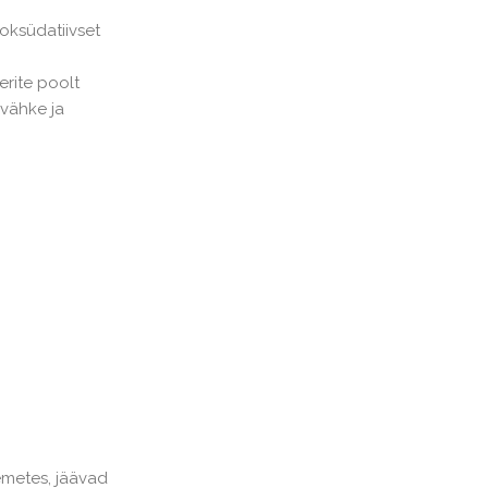
oksüdatiivset
erite poolt
 vähke ja
emetes, jäävad