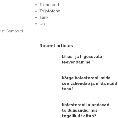
Taimeteed
Trüptofaan
Tsink
Uni
ist. Samas ei
Recent articles
Lihas- ja liigesevalu
leevendamine
Kõrge kolesterool: mida
see tähendab ja mida nüüd
teha?
Kolesterooli alandavad
toidulisandid: mis
tegelikult aitab?