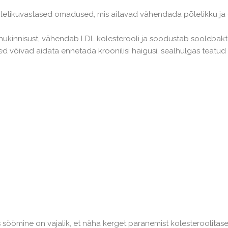
õletikuvastased omadused, mis aitavad vähendada põletikku ja 
õhukinnisust, vähendab LDL kolesterooli ja soodustab soolebakt
 võivad aidata ennetada kroonilisi haigusi, sealhulgas teatud
söömine on vajalik, et näha kerget paranemist kolesteroolitas