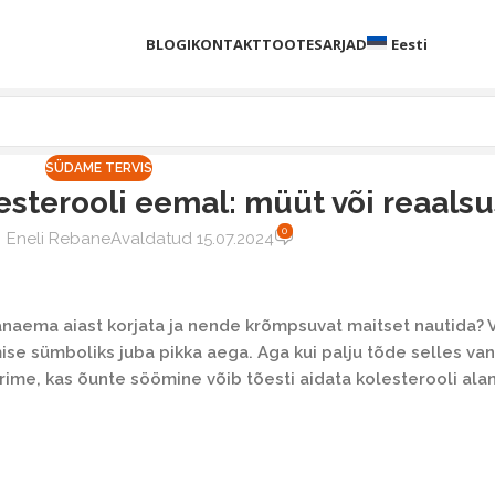
BLOGI
KONTAKT
TOOTESARJAD
Eesti
SÜDAME TERVIS
sterooli eemal: müüt või reaalsu
0
Eneli Rebane
Avaldatud 15.07.2024
vanaema aiast korjata ja nende krõmpsuvat maitset nautida?
mise sümboliks juba pikka aega. Aga kui palju tõde selles v
urime, kas õunte söömine võib tõesti aidata kolesterooli ala