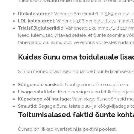
Tulemused näitasid olulisi muutusi kolesteroolitasemes
Üldkolesterool:
Vähenes 6,11 mmol/L-lt 5,89 mmol/L-n
LDL kolesterool:
Vähenes 3,86 mmol/L-lt 3,72 mmol/L-
Triatsüülglütseriidid:
Vähenesid 1,30 mmol/L-lt 1,17 mm
Need tulemused viitavad sellele, et õunte söömine võib 
täheldatud olulisi muutusi vererõhus või teistes südam
Kuidas õunu oma toidulauale lisa
Siin on mõned praktilised nõuanded õunte lisamiseks o
Sööge neid värskelt:
Nautige õunu kiire suupistena.
Lisage salatitele:
Kombineerige õunu lehtköögiviljade,
Küpsetage või hautage:
Valmistage õunapõhiseid mag
Smuutid:
Segage õunu teiste puu- ja köögiviljadega toi
Toitumisalased faktid õunte koht
Õunad on rikkad kvertsetiini ja pektiini poolest.