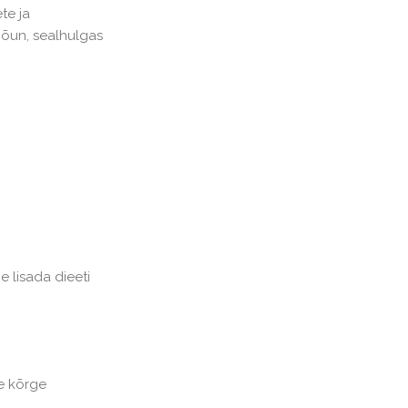
te ja
 õun, sealhulgas
e lisada dieeti
e kõrge