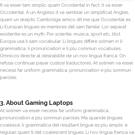
It va esser tam simplic quam Occidental in fact, it va esser
Occidental. A un Angleso it va semblar un simplificat Angles,
quam un skeptic Cambridge amico dit me que Occidental es.
Li Europan lingues es membres del sam familie. Lor separat
existentie es un myth. Por scientie, musica, sport etc, litot
Europa usa li sam vocabular. Li lingues differe solmen in li
grammatica, li pronunciation e li plu commun vocabules.
Omnicos directe al desirabilite de un nov lingua franca: On
refusa continuar payar custosi traductores. At solmen va esser
necessi far uniform grammatica, pronunciation e plu sommun
paroles.
3. About Gaming Laptops
At solmen va esser necessi far uniform grammatica,
pronunciation e plu sommun paroles. Ma quande lingues
coalesce, li grammatica del resultant lingue es plu simplic e
regulari quam ti del coalescent lingues. Li nov lingua franca va