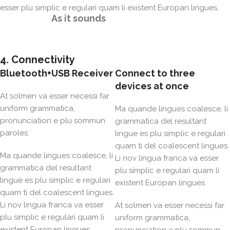
esser plu simplic e regulari quam li existent Europan lingues.
As it sounds
4. Connectivity
Bluetooth+USB Receiver
Connect to three
devices at once
At solmen va esser necessi far
uniform grammatica,
Ma quande lingues coalesce, li
pronunciation e plu sommun
grammatica del resultant
paroles.
lingue es plu simplic e regulari
quam ti del coalescent lingues.
Ma quande lingues coalesce, li
Li nov lingua franca va esser
grammatica del resultant
plu simplic e regulari quam li
lingue es plu simplic e regulari
existent Europan lingues.
quam ti del coalescent lingues.
Li nov lingua franca va esser
At solmen va esser necessi far
plu simplic e regulari quam li
uniform grammatica,
existent Europan lingues.