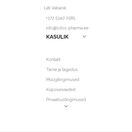
Läti Vabariik
+372 5340 2585
info@lotos-pharma.ee
KASULIK
Kontakt
Tarne ja tagastus
Müügitingimused
Küpsiseseaded
Privaatsustingimused