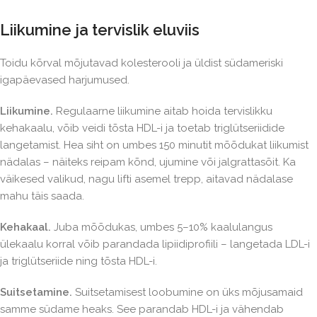
Liikumine ja tervislik eluviis
Toidu kõrval mõjutavad kolesterooli ja üldist südameriski
igapäevased harjumused.
Liikumine.
Regulaarne liikumine aitab hoida tervislikku
kehakaalu, võib veidi tõsta HDL-i ja toetab triglütseriidide
langetamist. Hea siht on umbes 150 minutit mõõdukat liikumist
nädalas – näiteks reipam kõnd, ujumine või jalgrattasõit. Ka
väikesed valikud, nagu lifti asemel trepp, aitavad nädalase
mahu täis saada.
Kehakaal.
Juba mõõdukas, umbes 5–10% kaalulangus
ülekaalu korral võib parandada lipiidiprofiili – langetada LDL-i
ja triglütseriide ning tõsta HDL-i.
Suitsetamine.
Suitsetamisest loobumine on üks mõjusamaid
samme südame heaks. See parandab HDL-i ja vähendab