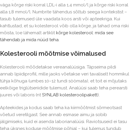
väga kõrge riski korral LDL-i alla 1,4 mmol/l ja kõrge riski korral
alla 1,8 mmol/l. Numbrite tähendus sõltub seega kontekstist –
tasub tulemused üle vaadata koos arsti või apteekriga. Kui
kahtlustad, et su kolesterool võib olla kõrge, ja tahad oma riski
mõista, loe lähemalt artiklit
kõrge kolesterool: mida see
tähendab ja mida nüüd teha
.
Kolesterooli mõõtmise võimalused
Kolesterooli mõõdetakse vereanalüüsiga. Täpseima pildi
annab lipiidiprofiil, mille jaoks võetakse veri tavaliselt hommikul
tühja kõhuga (umbes 10–12 tundi söömata), et toit ei mõjutaks
eelkõige triglütseriidide tulemust. Analüüsi saab teha perearsti
juures või laboris (nt
SYNLAB kolesteroolipakett
).
Apteekides ja kodus saab teha ka kiirmõõtmist sõrmeotsast
võetud veretilgast. See annab esmase aimu ja sobib
jälgimiseks, kuid ei asenda laborianalüüsi. Raviotsuseid ei tasu
teha üksnes koduse mõõtmise põhjal – kui tulemus tundub