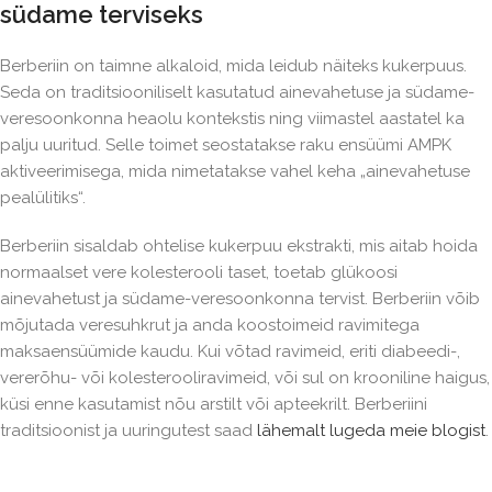
südame terviseks
Berberiin on taimne alkaloid, mida leidub näiteks kukerpuus.
Seda on traditsiooniliselt kasutatud ainevahetuse ja südame-
veresoonkonna heaolu kontekstis ning viimastel aastatel ka
palju uuritud. Selle toimet seostatakse raku ensüümi AMPK
aktiveerimisega, mida nimetatakse vahel keha „ainevahetuse
pealülitiks“.
Berberiin sisaldab ohtelise kukerpuu ekstrakti, mis aitab hoida
normaalset vere kolesterooli taset, toetab glükoosi
ainevahetust ja südame-veresoonkonna tervist. Berberiin võib
mõjutada veresuhkrut ja anda koostoimeid ravimitega
maksaensüümide kaudu. Kui võtad ravimeid, eriti diabeedi-,
vererõhu- või kolesterooliravimeid, või sul on krooniline haigus,
küsi enne kasutamist nõu arstilt või apteekrilt. Berberiini
traditsioonist ja uuringutest saad
lähemalt lugeda meie blogist
.