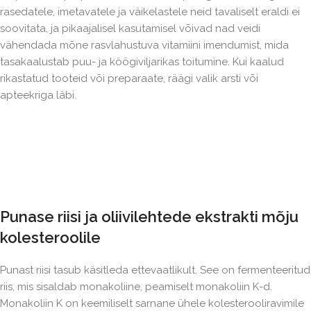
rasedatele, imetavatele ja väikelastele neid tavaliselt eraldi ei
soovitata, ja pikaajalisel kasutamisel võivad nad veidi
vähendada mõne rasvlahustuva vitamiini imendumist, mida
tasakaalustab puu- ja köögiviljarikas toitumine. Kui kaalud
rikastatud tooteid või preparaate, räägi valik arsti või
apteekriga läbi.
Punase riisi ja oliivilehtede ekstrakti mõju
kolesteroolile
Punast riisi tasub käsitleda ettevaatlikult. See on fermenteeritud
riis, mis sisaldab monakoliine, peamiselt monakoliin K-d.
Monakoliin K on keemiliselt sarnane ühele kolesterooliravimile