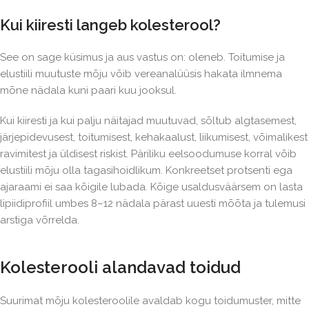
Kui kiiresti langeb kolesterool?
See on sage küsimus ja aus vastus on: oleneb. Toitumise ja
elustiili muutuste mõju võib vereanalüüsis hakata ilmnema
mõne nädala kuni paari kuu jooksul.
Kui kiiresti ja kui palju näitajad muutuvad, sõltub algtasemest,
järjepidevusest, toitumisest, kehakaalust, liikumisest, võimalikest
ravimitest ja üldisest riskist. Päriliku eelsoodumuse korral võib
elustiili mõju olla tagasihoidlikum. Konkreetset protsenti ega
ajaraami ei saa kõigile lubada. Kõige usaldusväärsem on lasta
lipiidiprofiil umbes 8–12 nädala pärast uuesti mõõta ja tulemusi
arstiga võrrelda.
Kolesterooli alandavad toidud
Suurimat mõju kolesteroolile avaldab kogu toidumuster, mitte