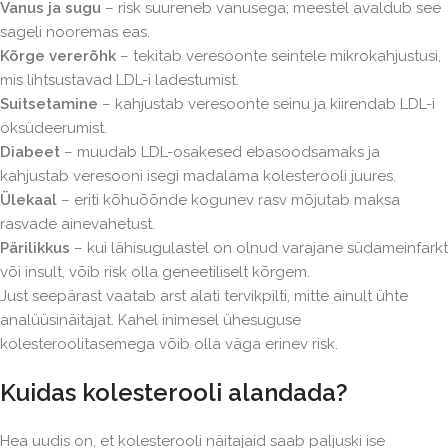
Vanus ja sugu
– risk suureneb vanusega; meestel avaldub see
sageli nooremas eas.
Kõrge vererõhk
– tekitab veresoonte seintele mikrokahjustusi,
mis lihtsustavad LDL-i ladestumist.
Suitsetamine
– kahjustab veresoonte seinu ja kiirendab LDL-i
oksüdeerumist.
Diabeet
– muudab LDL-osakesed ebasoodsamaks ja
kahjustab veresooni isegi madalama kolesterooli juures.
Ülekaal
– eriti kõhuõõnde kogunev rasv mõjutab maksa
rasvade ainevahetust.
Pärilikkus
– kui lähisugulastel on olnud varajane südameinfarkt
või insult, võib risk olla geneetiliselt kõrgem.
Just seepärast vaatab arst alati tervikpilti, mitte ainult ühte
analüüsinäitajat. Kahel inimesel ühesuguse
kolesteroolitasemega võib olla väga erinev risk.
Kuidas kolesterooli alandada?
Hea uudis on, et kolesterooli näitajaid saab paljuski ise