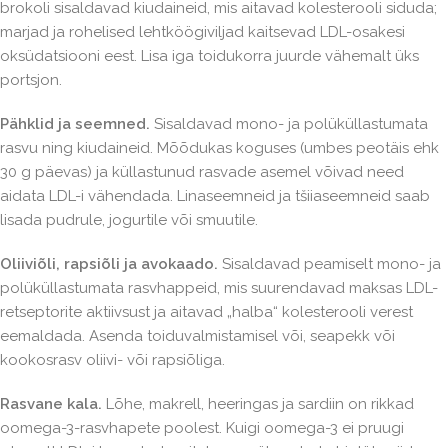
brokoli sisaldavad kiudaineid, mis aitavad kolesterooli siduda;
marjad ja rohelised lehtköögiviljad kaitsevad LDL-osakesi
oksüdatsiooni eest. Lisa iga toidukorra juurde vähemalt üks
portsjon.
Pähklid ja seemned.
Sisaldavad mono- ja polüküllastumata
rasvu ning kiudaineid. Mõõdukas koguses (umbes peotäis ehk
30 g päevas) ja küllastunud rasvade asemel võivad need
aidata LDL-i vähendada. Linaseemneid ja tšiiaseemneid saab
lisada pudrule, jogurtile või smuutile.
Oliiviõli, rapsiõli ja avokaado.
Sisaldavad peamiselt mono- ja
polüküllastumata rasvhappeid, mis suurendavad maksas LDL-
retseptorite aktiivsust ja aitavad „halba“ kolesterooli verest
eemaldada. Asenda toiduvalmistamisel või, seapekk või
kookosrasv oliivi- või rapsiõliga.
Rasvane kala.
Lõhe, makrell, heeringas ja sardiin on rikkad
oomega-3-rasvhapete poolest. Kuigi oomega-3 ei pruugi