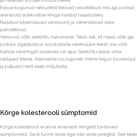
ja meelitab kohale immuunrakke.
Rasva kogunud rakkudest tekivad rasvatriibud, mis aja jooksul
arenevad sidekoelise kihiga kaetud naastudeks.
Naastud kitsendavad veresoont ja vähendavad selle
paindlikkust.
Verevool võib seetõttu halveneda. Tekib risk, et naast võib aja
jooksul vigastuda ja soodustada verehüübe teket, mis võib
häirida vereringet südames või ajus. Seetõttu tasub oma
näitajaid teada. Ateroskleroos kujuneb mitme teguri koosmõjul
ja paljusid neist saab mõjutada.
Kõrge kolesterooli sümptomid
Kõrge kolesterool ei anna enamasti mingeid tuntavaid
sümptomeid. Sa ei tunne seda ega näe seda peeglist. See teeb