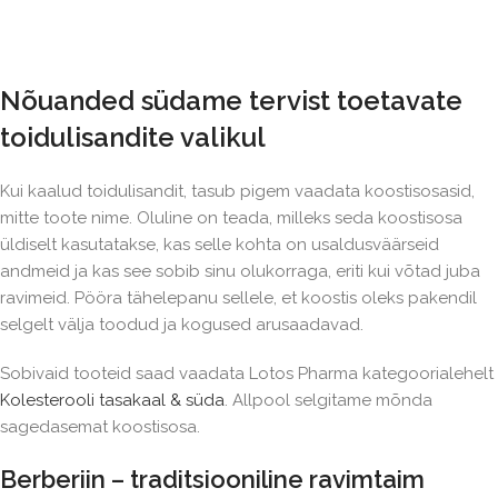
Nõuanded südame tervist toetavate
toidulisandite valikul
Kui kaalud toidulisandit, tasub pigem vaadata koostisosasid,
mitte toote nime. Oluline on teada, milleks seda koostisosa
üldiselt kasutatakse, kas selle kohta on usaldusväärseid
andmeid ja kas see sobib sinu olukorraga, eriti kui võtad juba
ravimeid. Pööra tähelepanu sellele, et koostis oleks pakendil
selgelt välja toodud ja kogused arusaadavad.
Sobivaid tooteid saad vaadata Lotos Pharma kategoorialehelt
Kolesterooli tasakaal & süda
. Allpool selgitame mõnda
sagedasemat koostisosa.
Berberiin – traditsiooniline ravimtaim