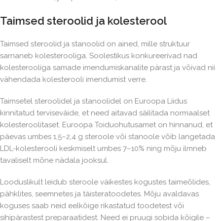
Taimsed steroolid ja kolesterool
Taimsed steroolid ja stanoolid on ained, mille struktuur
sarnaneb kolesterooliga. Soolestikus konkureerivad nad
kolesterooliga samade imendumiskanalite pärast ja võivad nii
vähendada kolesterooli imendumist verre.
Taimsetel steroolidel ja stanoolidel on Euroopa Liidus
kinnitatud terviseväide, et need aitavad säilitada normaalset
kolesteroolitaset. Euroopa Toiduohutusamet on hinnanud, et
päevas umbes 1,5–2,4 g steroole või stanoole võib langetada
LDL-kolesterooli keskmiselt umbes 7–10% ning mõju ilmneb
tavaliselt mõne nädala jooksul.
Looduslikult leidub steroole väikestes kogustes taimeõlides,
pähklites, seemnetes ja täisteratoodetes. Mõju avaldavas
koguses saab neid eelkõige rikastatud toodetest või
sihipärastest preparaatidest. Need ei pruugi sobida kõigile –