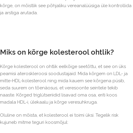
kõrge, on mõistlik see põhjaliku vereanalüüsiga üle kontrollida
ja arstiga arutada.
Miks on kõrge kolesterool ohtlik?
Kõrge kolesterool on ohtlik eelkõige seetõttu, et see on üks
peamisi ateroskleroosi soodustajaid. Mida kõrgem on LDL- ja
mitte-HDL-kolesterool ning mida kauem see kõrgena püsib,
seda suurem on tõenäosus, et veresoonte seintele tekib
naaste. Kõrged triglütseriidid lisavad oma osa, eriti koos
madala HDL-i, ülekaalu ja kõrge veresuhkruga.
Oluline on mõista, et kolesterool ei toimi üksi. Tegelik risk
kujuneb mitme teguri koosmõjul: