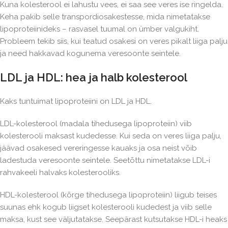
Kuna kolesterool ei lahustu vees, ei saa see veres ise ringelda.
Keha pakib selle transpordiosakestesse, mida nimetatakse
lipoproteiinideks – rasvasel tuumal on ümber valgukiht.
Probleem tekib siis, kui teatud osakesi on veres pikalt liiga palju
ja need hakkavad kogunema veresoonte seintele.
LDL ja HDL: hea ja halb kolesterool
Kaks tuntuimat lipoproteiini on LDL ja HDL.
LDL-kolesterool (madala tihedusega lipoproteiin) viib
kolesterooli maksast kudedesse. Kui seda on veres liiga palju,
jäävad osakesed vereringesse kauaks ja osa neist võib
ladestuda veresoonte seintele. Seetõttu nimetatakse LDL-i
rahvakeeli halvaks kolesterooliks.
HDL-kolesterool (kõrge tihedusega lipoproteiin) liigub teises
suunas ehk kogub liigset kolesterooli kudedest ja viib selle
maksa, kust see väljutatakse. Seepärast kutsutakse HDL-i heaks