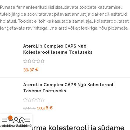
Punase fermenteeritud riisi sisaldavate toodete kasutamisel
tuleb järgida soovitatavat päevast annust ja pakendil esitatud
hoiatusi. Toodet ei tohiks kasutada samal ajal kolesteroolitaset
langetavate ravimitega ilma arsti või apteekriga nõu pidamata.
AteroLip Complex CAPS N90
Kolesteroolitaseme Toetuseks
39,37
€
AteroLip Complex CAPS N30 Kolesterooli
Taseme Toetuseks
10,28
€
17,14
€
0
Lotos Pharma kolesterooli ja südame
eemad
Ostukorv
Minu konto
Esileht
Menüü