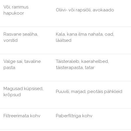
Või, rammus
Oliivi- või rapsiõli, avokaado
hapukoor
Rasvane sealiha,
Kala, kana ilma nahata, oad,
vorstid
läätsed
Valge sai, tavaline
Täisteraleib, kaerahelbed,
pasta
täisterapasta, tatar
Magusad küpsised,
Puuvili, marjad, peotäis pähkleid
krõpsud
Filtreerimata kohv
Paberfiltriga kohv