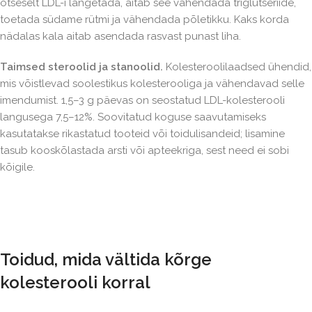
otseselt LDL-i langetada, aitab see vähendada triglütseriide,
toetada südame rütmi ja vähendada põletikku. Kaks korda
nädalas kala aitab asendada rasvast punast liha.
Taimsed steroolid ja stanoolid.
Kolesteroolilaadsed ühendid,
mis võistlevad soolestikus kolesterooliga ja vähendavad selle
imendumist. 1,5–3 g päevas on seostatud LDL-kolesterooli
langusega 7,5–12%. Soovitatud koguse saavutamiseks
kasutatakse rikastatud tooteid või toidulisandeid; lisamine
tasub kooskõlastada arsti või apteekriga, sest need ei sobi
kõigile.
Toidud, mida vältida kõrge
kolesterooli korral