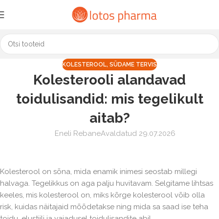
KOLESTEROOL
,
SÜDAME TERVIS
Kolesterooli alandavad
toidulisandid: mis tegelikult
aitab?
Eneli Rebane
Avaldatud 29.07.2026
Kolesterool on sõna, mida enamik inimesi seostab millegi
halvaga. Tegelikkus on aga palju huvitavam. Selgitame lihtsas
keeles, mis kolesterool on, miks kõrge kolesterool võib olla
risk, kuidas näitajaid mõõdetakse ning mida sa saad ise teha
toidu, elustiili ja vajadusel toidulisandite abil