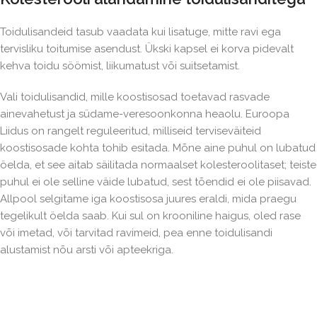
Toidulisandeid tasub vaadata kui lisatuge, mitte ravi ega
tervisliku toitumise asendust. Ükski kapsel ei korva pidevalt
kehva toidu söömist, liikumatust või suitsetamist.
Vali toidulisandid, mille koostisosad toetavad rasvade
ainevahetust ja südame-veresoonkonna heaolu. Euroopa
Liidus on rangelt reguleeritud, milliseid terviseväiteid
koostisosade kohta tohib esitada. Mõne aine puhul on lubatud
öelda, et see aitab säilitada normaalset kolesteroolitaset; teiste
puhul ei ole selline väide lubatud, sest tõendid ei ole piisavad.
Allpool selgitame iga koostisosa juures eraldi, mida praegu
tegelikult öelda saab. Kui sul on krooniline haigus, oled rase
või imetad, või tarvitad ravimeid, pea enne toidulisandi
alustamist nõu arsti või apteekriga.