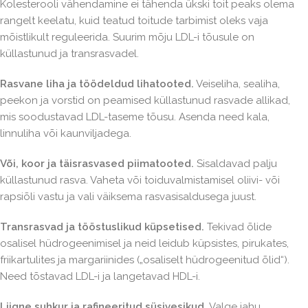
Kolesterooli vähendamine ei tähenda ükski toit peaks olema
rangelt keelatu, kuid teatud toitude tarbimist oleks vaja
mõistlikult reguleerida. Suurim mõju LDL-i tõusule on
küllastunud ja transrasvadel.
Rasvane liha ja töödeldud lihatooted.
Veiseliha, sealiha,
peekon ja vorstid on peamised küllastunud rasvade allikad,
mis soodustavad LDL-taseme tõusu. Asenda need kala,
linnuliha või kaunviljadega.
Või, koor ja täisrasvased piimatooted.
Sisaldavad palju
küllastunud rasva. Vaheta või toiduvalmistamisel oliivi- või
rapsiõli vastu ja vali väiksema rasvasisaldusega juust.
Transrasvad ja tööstuslikud küpsetised.
Tekivad õlide
osalisel hüdrogeenimisel ja neid leidub küpsistes, pirukates,
friikartulites ja margariinides („osaliselt hüdrogeenitud õlid“).
Need tõstavad LDL-i ja langetavad HDL-i.
Liigne suhkur ja rafineeritud süsivesikud.
Valge jahu,