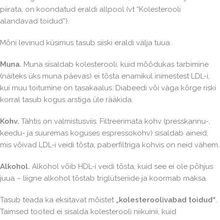
piirata, on koondatud eraldi allpool (vt “Kolesterooli
alandavad toidud”).
Mõni levinud küsimus tasub siiski eraldi välja tuua.
Muna.
Muna sisaldab kolesterooli, kuid mõõdukas tarbimine
(näiteks üks muna päevas) ei tõsta enamikul inimestest LDL-i,
kui muu toitumine on tasakaalus. Diabeedi või väga kõrge riski
korral tasub kogus arstiga üle rääkida.
Kohv.
Tähtis on valmistusviis. Filtreerimata kohv (presskannu-,
keedu- ja suuremas koguses espressokohv) sisaldab aineid,
mis võivad LDL-i veidi tõsta; paberfiltriga kohvis on neid vähem.
Alkohol.
Alkohol võib HDL-i veidi tõsta, kuid see ei ole põhjus
juua – liigne alkohol tõstab triglütseriide ja koormab maksa.
Tasub teada ka eksitavat mõistet
„kolesteroolivabad toidud“
.
Taimsed tooted ei sisalda kolesterooli niikuinii, kuid