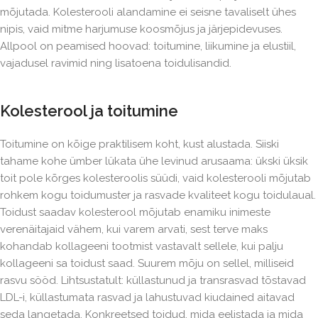
mõjutada. Kolesterooli alandamine ei seisne tavaliselt ühes
nipis, vaid mitme harjumuse koosmõjus ja järjepidevuses.
Allpool on peamised hoovad: toitumine, liikumine ja elustiil,
vajadusel ravimid ning lisatoena toidulisandid.
Kolesterool ja toitumine
Toitumine on kõige praktilisem koht, kust alustada. Siiski
tahame kohe ümber lükata ühe levinud arusaama: ükski üksik
toit pole kõrges kolesteroolis süüdi, vaid kolesterooli mõjutab
rohkem kogu toidumuster ja rasvade kvaliteet kogu toidulaual.
Toidust saadav kolesterool mõjutab enamiku inimeste
verenäitajaid vähem, kui varem arvati, sest terve maks
kohandab kollageeni tootmist vastavalt sellele, kui palju
kollageeni sa toidust saad. Suurem mõju on sellel, milliseid
rasvu sööd. Lihtsustatult: küllastunud ja transrasvad tõstavad
LDL-i, küllastumata rasvad ja lahustuvad kiudained aitavad
seda langetada. Konkreetsed toidud, mida eelistada ja mida