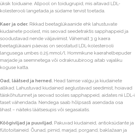
üksik toiduaine. Allpool on toidugrupid, mis aitavad LDL-
kolesterooli langetada ja südame tervist toetada.
Kaer ja oder.
Rikkad beetaglükaanide ehk lahustuvate
kiudainete poolest, mis seovad seedetraktis sapphappeid ja
soodustavad nende väljaviimist. Vähemalt 3 g kaera
beetaglükaani päevas on seostatud LDL-kolesterooli
langusega umbes 0,25 mmol/l. Hommikune kaerahelbepuder
marjade ja seemnetega või odrakruubiroog aitab vajaliku
koguse katta.
Oad, läätsed ja herned.
Head taimse valgu ja kiudainete
allikad. Lahustuvad kiudained aeglustavad seedimist, hoiavad
täiskõhutunnet ja seovad sooles sapphappeid, aidates nii LDL-i
taset vähendada. Nendega saab hõlpsasti asendada osa
lihast – näiteks läätsesupis või segasalatis.
Köögiviljad ja puuviljad.
Pakuvad kiudaineid, antioksüdante ja
fütotoitaineid. Õunad, pirnid, marjad, porgand, baklažaan ja