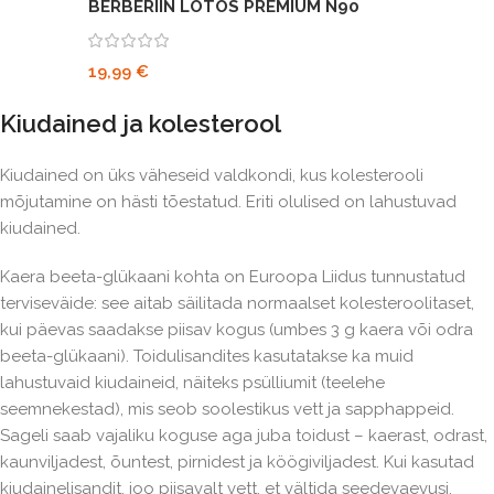
BERBERIIN LOTOS PREMIUM N90
19,99
€
Kiudained ja kolesterool
Kiudained on üks väheseid valdkondi, kus kolesterooli
mõjutamine on hästi tõestatud. Eriti olulised on lahustuvad
kiudained.
Kaera beeta-glükaani kohta on Euroopa Liidus tunnustatud
terviseväide: see aitab säilitada normaalset kolesteroolitaset,
kui päevas saadakse piisav kogus (umbes 3 g kaera või odra
beeta-glükaani). Toidulisandites kasutatakse ka muid
lahustuvaid kiudaineid, näiteks psülliumit (teelehe
seemnekestad), mis seob soolestikus vett ja sapphappeid.
Sageli saab vajaliku koguse aga juba toidust – kaerast, odrast,
kaunviljadest, õuntest, pirnidest ja köögiviljadest. Kui kasutad
kiudainelisandit, joo piisavalt vett, et vältida seedevaevusi.