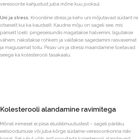
veresoonte kahjustust juba mõne kuu jooksul.
Uni ja stress.
Krooniline stress ja kehv uni mõjutavad südant nii
otseselt kui ka kaudselt. Kaudne mõju on sageli see, mis
päriselt loeb: pingeseisundis magatakse halvemini, liigutakse
vähem, näksitakse rohkem ja valitakse sagedamini rasvasemat
ja magusamat toitu. Piisav uni ja stressi maandamine toetavad
seega ka kolesterooli tasakaalu.
Kolesterooli alandamine ravimitega
Mõnel inimesel ei piisa elustiilimuutustest – sageli päriliku
eelsoodumuse või juba kõrge südame-veresoonkonna riski
korral. Sel juhul võib arst soovitada kolesterooli alandavaid