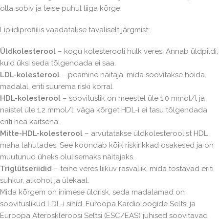
olla sobiv ja teise puhul liiga kõrge.
Lipiidiprofiilis vaadatakse tavaliselt järgmist:
Üldkolesterool
– kogu kolesterooli hulk veres. Annab üldpildi,
kuid üksi seda tõlgendada ei saa.
LDL-kolesterool
– peamine näitaja, mida soovitakse hoida
madalal, eriti suurema riski korral.
HDL-kolesterool
– soovituslik on meestel üle 1,0 mmol/l ja
naistel üle 1,2 mmol/l; väga kõrget HDL-i ei tasu tõlgendada
eriti hea kaitsena.
Mitte-HDL-kolesterool
– arvutatakse üldkolesteroolist HDL
maha lahutades. See koondab kõik riskirikkad osakesed ja on
muutunud üheks olulisemaks näitajaks.
Triglütseriidid
– teine veres liikuv rasvaliik, mida tõstavad eriti
suhkur, alkohol ja ülekaal.
Mida kõrgem on inimese üldrisk, seda madalamad on
soovituslikud LDL-i sihid. Euroopa Kardioloogide Seltsi ja
Euroopa Ateroskleroosi Seltsi (ESC/EAS) juhised soovitavad