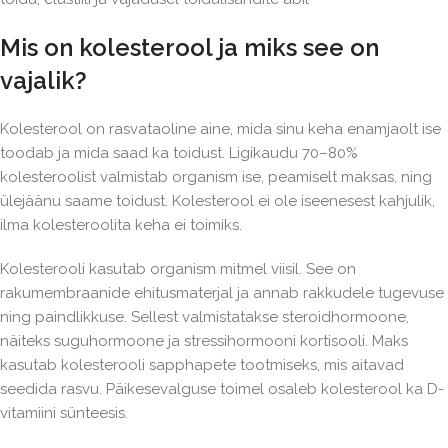
Mis on kolesterool ja miks see on
vajalik?
Kolesterool on rasvataoline aine, mida sinu keha enamjaolt ise
toodab ja mida saad ka toidust. Ligikaudu 70–80%
kolesteroolist valmistab organism ise, peamiselt maksas, ning
ülejäänu saame toidust. Kolesterool ei ole iseenesest kahjulik,
ilma kolesteroolita keha ei toimiks.
Kolesterooli kasutab organism mitmel viisil. See on
rakumembraanide ehitusmaterjal ja annab rakkudele tugevuse
ning paindlikkuse. Sellest valmistatakse steroidhormoone,
näiteks suguhormoone ja stressihormooni kortisooli. Maks
kasutab kolesterooli sapphapete tootmiseks, mis aitavad
seedida rasvu. Päikesevalguse toimel osaleb kolesterool ka D-
vitamiini sünteesis.