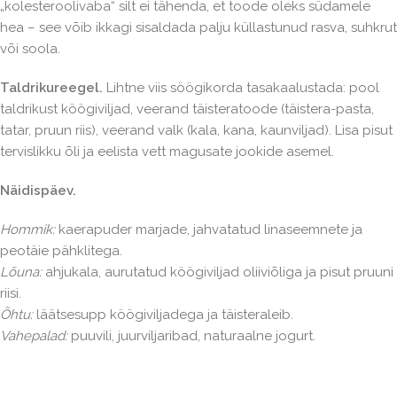
„kolesteroolivaba“ silt ei tähenda, et toode oleks südamele
hea – see võib ikkagi sisaldada palju küllastunud rasva, suhkrut
või soola.
Taldrikureegel.
Lihtne viis söögikorda tasakaalustada: pool
taldrikust köögiviljad, veerand täisteratoode (täistera-pasta,
tatar, pruun riis), veerand valk (kala, kana, kaunviljad). Lisa pisut
tervislikku õli ja eelista vett magusate jookide asemel.
Näidispäev.
Hommik:
kaerapuder marjade, jahvatatud linaseemnete ja
peotäie pähklitega.
Lõuna:
ahjukala, aurutatud köögiviljad oliiviõliga ja pisut pruuni
riisi.
Õhtu:
läätsesupp köögiviljadega ja täisteraleib.
Vahepalad:
puuvili, juurviljaribad, naturaalne jogurt.