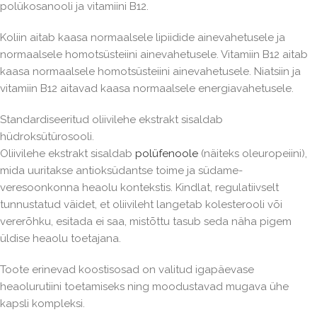
polükosanooli ja vitamiini B12.
Koliin aitab kaasa normaalsele lipiidide ainevahetusele ja
normaalsele homotsüsteiini ainevahetusele. Vitamiin B12 aitab
kaasa normaalsele homotsüsteiini ainevahetusele. Niatsiin ja
vitamiin B12 aitavad kaasa normaalsele energiavahetusele.
Standardiseeritud oliivilehe ekstrakt sisaldab
hüdroksütürosooli.
Oliivilehe ekstrakt sisaldab
polüfenoole
(näiteks oleuropeiini),
mida uuritakse antioksüdantse toime ja südame-
veresoonkonna heaolu kontekstis. Kindlat, regulatiivselt
tunnustatud väidet, et oliivileht langetab kolesterooli või
vererõhku, esitada ei saa, mistõttu tasub seda näha pigem
üldise heaolu toetajana.
Toote erinevad koostisosad on valitud igapäevase
heaolurutiini toetamiseks ning moodustavad mugava ühe
kapsli kompleksi.