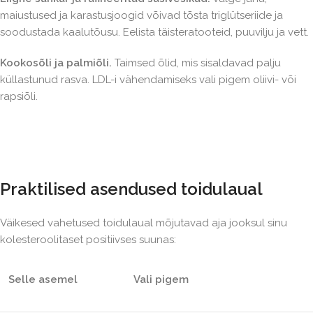
maiustused ja karastusjoogid võivad tõsta triglütseriide ja
soodustada kaalutõusu. Eelista täisteratooteid, puuvilju ja vett.
Kookosõli ja palmiõli.
Taimsed õlid, mis sisaldavad palju
küllastunud rasva. LDL-i vähendamiseks vali pigem oliivi- või
rapsiõli.
Praktilised asendused toidulaual
Väikesed vahetused toidulaual mõjutavad aja jooksul sinu
kolesteroolitaset positiivses suunas:
Selle asemel
Vali pigem