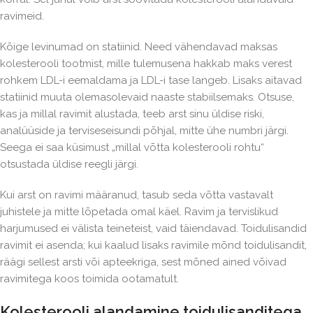
ravimeid.
Kõige levinumad on statiinid. Need vähendavad maksas
kolesterooli tootmist, mille tulemusena hakkab maks verest
rohkem LDL-i eemaldama ja LDL-i tase langeb. Lisaks aitavad
statiinid muuta olemasolevaid naaste stabiilsemaks. Otsuse,
kas ja millal ravimit alustada, teeb arst sinu üldise riski,
analüüside ja terviseseisundi põhjal, mitte ühe numbri järgi.
Seega ei saa küsimust „millal võtta kolesterooli rohtu“
otsustada üldise reegli järgi.
Kui arst on ravimi määranud, tasub seda võtta vastavalt
juhistele ja mitte lõpetada omal käel. Ravim ja tervislikud
harjumused ei välista teineteist, vaid täiendavad. Toidulisandid
ravimit ei asenda; kui kaalud lisaks ravimile mõnd toidulisandit,
räägi sellest arsti või apteekriga, sest mõned ained võivad
ravimitega koos toimida ootamatult.
Kolesterooli alandamine toidulisanditega