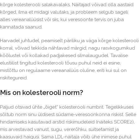
kõrge kolesterooli salakavalaks. Näitajad võivad olla aastaid
kõrged, ilma et midagi valutaks, ja probleem selgub sageli
alles vereanalüüsist või siis, kui veresoonte tervis on juba
kannatada saanud.
Harvadel juhtudel, peamiselt päriliku ja väga kõrge kolesterooli
korral, võivad tekkida nähtavad märgid, nagu rasvkogumikud
kõõlustel või kollakad padjakesed silmalaugudel. Tavalise
elustiilist tingitud kolesterooli tõusu puhul neid ei esine,
mistõttu on regulaarne vereanalüüs oluline, eriti kui sul on
riskitegureid.
Mis on kolesterooli norm?
Paljud otsivad ühte „õiget“ kolesterooli numbrit. Tegelikkuses
sõltub norm sinu üldisest südame-veresoonkonna riskist. Selle
hindamiseks kasutavad arstid riskimudeleid (näiteks SCORE2),
mis arvestavad vanust, sugu, vererõhku, suitsetamist ja
kaasuvaid haigusi. Sama LDL-näitaja võib ühe inimese puhul