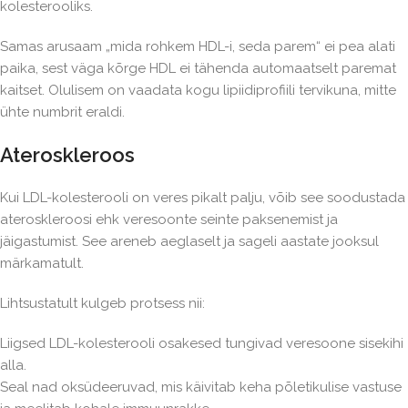
kolesterooliks.
Samas arusaam „mida rohkem HDL-i, seda parem“ ei pea alati
paika, sest väga kõrge HDL ei tähenda automaatselt paremat
kaitset. Olulisem on vaadata kogu lipiidiprofiili tervikuna, mitte
ühte numbrit eraldi.
Ateroskleroos
Kui LDL-kolesterooli on veres pikalt palju, võib see soodustada
ateroskleroosi ehk veresoonte seinte paksenemist ja
jäigastumist. See areneb aeglaselt ja sageli aastate jooksul
märkamatult.
Lihtsustatult kulgeb protsess nii:
Liigsed LDL-kolesterooli osakesed tungivad veresoone sisekihi
alla.
Seal nad oksüdeeruvad, mis käivitab keha põletikulise vastuse