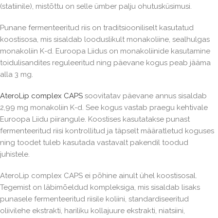
(statiinile), mistõttu on selle ümber palju ohutusküsimusi.
Punane fermenteeritud riis on traditsiooniliselt kasutatud
koostisosa, mis sisaldab looduslikult monakoliine, sealhulgas
monakoliin K-d. Euroopa Liidus on monakoliinide kasutamine
toidulisandites reguleeritud ning päevane kogus peab jääma
alla 3 mg.
AteroLip complex CAPS
soovitatav päevane annus sisaldab
2,99 mg monakoliin K-d. See kogus vastab praegu kehtivale
Euroopa Liidu piirangule. Koostises kasutatakse punast
fermenteeritud riisi kontrollitud ja täpselt määratletud koguses
ning toodet tuleb kasutada vastavalt pakendil toodud
juhistele.
AteroLip complex CAPS ei põhine ainult ühel koostisosal.
Tegemist on läbimõeldud kompleksiga, mis sisaldab lisaks
punasele fermenteeritud riisile koliini, standardiseeritud
oliivilehe ekstrakti, hariliku kollajuure ekstrakti, niatsiini,