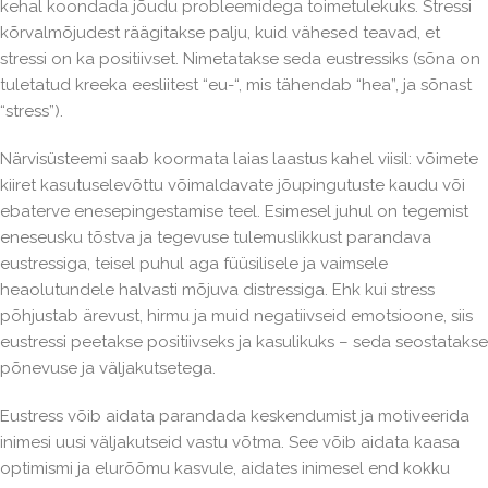
kehal koondada jõudu probleemidega toimetulekuks. Stressi
kõrvalmõjudest räägitakse palju, kuid vähesed teavad, et
stressi on ka positiivset. Nimetatakse seda eustressiks (sõna on
tuletatud kreeka eesliitest “eu-“, mis tähendab “hea”, ja sõnast
“stress”).
Närvisüsteemi saab koormata laias laastus kahel viisil: võimete
kiiret kasutuselevõttu võimaldavate jõupingutuste kaudu või
ebaterve enesepingestamise teel. Esimesel juhul on tegemist
eneseusku tõstva ja tegevuse tulemuslikkust parandava
eustressiga, teisel puhul aga füüsilisele ja vaimsele
heaolutundele halvasti mõjuva distressiga. Ehk kui stress
põhjustab ärevust, hirmu ja muid negatiivseid emotsioone, siis
eustressi peetakse positiivseks ja kasulikuks – seda seostatakse
põnevuse ja väljakutsetega.
Eustress võib aidata parandada keskendumist ja motiveerida
inimesi uusi väljakutseid vastu võtma. See võib aidata kaasa
optimismi ja elurõõmu kasvule, aidates inimesel end kokku