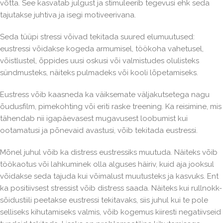
võtta. See kasvatab julgust ja stimuleerib tegevusi ehk seda
tajutakse juhtiva ja isegi motiveerivana.
Seda tüüpi stressi võivad tekitada suured elumuutused:
eustressi võidakse kogeda armumisel, töökoha vahetusel,
võistlustel, õppides uusi oskusi või valmistudes olulisteks
sündmusteks, näiteks pulmadeks või kooli lõpetamiseks.
Eustress võib kaasneda ka väiksemate väljakutsetega nagu
õudusfilm, pimekohting või eriti raske treening. Ka reisimine, mis
tähendab nii igapäevasest mugavusest loobumist kui
ootamatusi ja põnevaid avastusi, võib tekitada eustressi.
Mõnel juhul võib ka distress eustressiks muutuda. Näiteks võib
töökaotus või lahkuminek olla alguses häiriv, kuid aja jooksul
võidakse seda tajuda kui võimalust muutusteks ja kasvuks. Ent
ka positiivsest stressist võib distress saada. Näiteks kui rullnokk-
sõidustiili peetakse eustressi tekitavaks, siis juhul kui te pole
selliseks kihutamiseks valmis, võib kogemus kiiresti negatiivseid