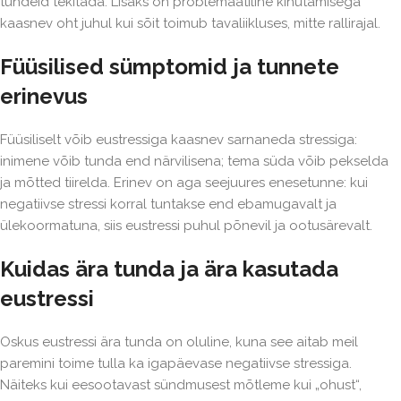
tundeid tekitada. Lisaks on problemaatiline kihutamisega
kaasnev oht juhul kui sõit toimub tavaliikluses, mitte rallirajal.
Füüsilised sümptomid ja tunnete
erinevus
Füüsiliselt võib eustressiga kaasnev sarnaneda stressiga:
inimene võib tunda end närvilisena; tema süda võib pekselda
ja mõtted tiirelda. Erinev on aga seejuures enesetunne: kui
negatiivse stressi korral tuntakse end ebamugavalt ja
ülekoormatuna, siis eustressi puhul põnevil ja ootusärevalt.
Kuidas ära tunda ja ära kasutada
eustressi
Oskus eustressi ära tunda on oluline, kuna see aitab meil
paremini toime tulla ka igapäevase negatiivse stressiga.
Näiteks kui eesootavast sündmusest mõtleme kui „ohust“,