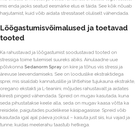
mis enda jaoks seatud eesmärke elus ei täida. See kõik nõuab
harjutamist, kuid võib aidata stressitaset oluliselt vähendada.
Lõõgastumisvõimalused ja toetavad
tooted
Ka rahustavad ja lõõgastumist soodustavad tooted on
stressiga toime tulemisel suureks abiks. Ainulaadne uue
põlvkonna
Sedanorm Spray
on kiire ja tõhus viis stressi ja
ärevuse leevendamiseks. See on looduslike ekstraktidega
sprei, mis sisaldab kannatuslille ja lihtlehise tujukauna ekstrakte,
oregano ekstakti ja L-teaniini, mõjudes rahustavalt ja aidates
kiiresti pingeid vähendada. Spreid on mugav kasutada, kuna
seda pihustatakse keele alla, seda on mugav kaasa võtta ka
reisidele, paigutades pudelikese käsipagasisse. Spreid võib
kasutada igal ajal päeva jooksul – kasuta just siis, kui vajad ja
tunne, kuidas meelerahu taastub hetkega.