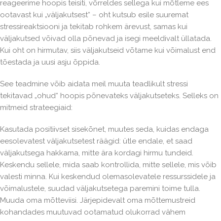
reageerime hoopis teisiti, võrreldes sellega kui mõtleme ees
ootavast kui „väljakutsest“ – oht kutsub esile suuremat
stressireaktsiooni ja tekitab rohkem ärevust, samas kui
väljakutsed võivad olla põnevad ja isegi meeldivalt üllatada.
Kui oht on hirmutav, siis väljakutseid võtame kui võimalust end
tõestada ja uusi asju õppida.
See teadmine võib aidata meil muuta teadlikult stressi
tekitavad „ohud“ hoopis põnevateks väljakutseteks. Selleks on
mitmeid strateegiaid:
Kasutada positiivset sisekõnet, muutes seda, kuidas endaga
eesolevatest väljakutsetest räägid: ütle endale, et saad
väljakutsega hakkama, mitte ära kordagi hirmu tundeid.
Keskendu sellele, mida saab kontrollida, mitte sellele, mis võib
valesti minna. Kui keskendud olemasolevatele ressurssidele ja
võimalustele, suudad väljakutsetega paremini toime tulla.
Muuda oma mõtteviisi. Järjepidevalt oma mõttemustreid
kohandades muutuvad ootamatud olukorrad vähem