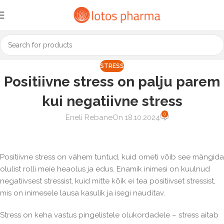
STRESS
Positiivne stress on palju parem
kui negatiivne stress
0
Eneli Rebane
On 18.10.2024
Positiivne stress on vähem tuntud, kuid ometi võib see mängida
olulist rolli meie heaolus ja edus. Enamik inimesi on kuulnud
negatiivsest stressist, kuid mitte kõik ei tea positiivset stressist,
mis on inimesele lausa kasulik ja isegi nauditav.
Stress on keha vastus pingelistele olukordadele – stress aitab