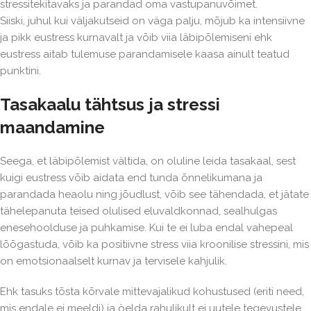
stressitekitavaks ja parandad oma vastupanuvõimet.
Siiski, juhul kui väljakutseid on väga palju, mõjub ka intensiivne
ja pikk eustress kurnavalt ja võib viia läbipõlemiseni ehk
eustress aitab tulemuse parandamisele kaasa ainult teatud
punktini.
Tasakaalu tähtsus ja stressi
maandamine
Seega, et läbipõlemist vältida, on oluline leida tasakaal, sest
kuigi eustress võib aidata end tunda õnnelikumana ja
parandada heaolu ning jõudlust, võib see tähendada, et jätate
tähelepanuta teised olulised eluvaldkonnad, sealhulgas
enesehoolduse ja puhkamise. Kui te ei luba endal vahepeal
lõõgastuda, võib ka positiivne stress viia kroonilise stressini, mis
on emotsionaalselt kurnav ja tervisele kahjulik.
Ehk tasuks tõsta kõrvale mittevajalikud kohustused (eriti need,
mis endale ei meeldi) ja öelda rahulikult ei uutele tegevustele,