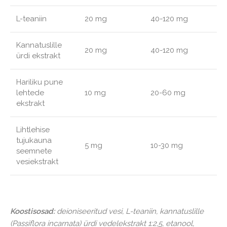
L-teaniin
20 mg
40-120 mg
Kannatuslille
20 mg
40-120 mg
ürdi ekstrakt
Hariliku pune
lehtede
10 mg
20-60 mg
ekstrakt
Lihtlehise
tujukauna
5 mg
10-30 mg
seemnete
vesiekstrakt
Koostisosad:
deioniseeritud vesi, L-teaniin, kannatuslille
(Passiflora incarnata) ürdi vedelekstrakt 1:2,5, etanool,