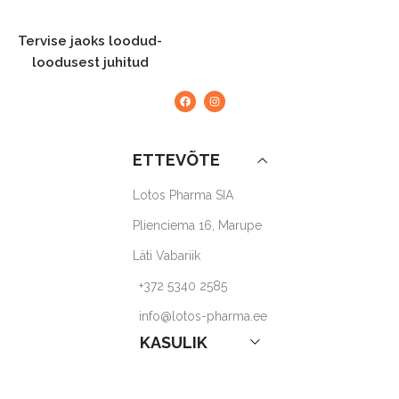
,
,
Punane riis
Punane riis
Tervise jaoks loodud-
loodusest juhitud
SUURUS
N90
SUURUS
N30
ETTEVÕTE
Lotos Pharma SIA
Plienciema 16, Marupe
Läti Vabariik
+372 5340 2585
info@lotos-pharma.ee
KASULIK