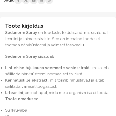
Jaga:
Toote kirjeldus
Sedanorm Spray
on looduslik toidulisand, mis sisaldab L-
teaniini ja taimeekstrakte. See on ideaalne toode, et
toetada närvisüsteemi ja vaimset tasakaalu.
Sedanorm Spray sisaldab:
Lihtlehise tujukauna seemnete vesiekstrakti
, mis aitab
säilitada närvisüsteemi normaalset talitlust.
Kannatuslille ekstrakti
, mis toimib rahustavalt ja aitab
säilitada vaimset lõõgastust.
L-teaniini
, aminohapet, mida meie organism ise ei tooda.
Toote omadused:
Suhkruvaba