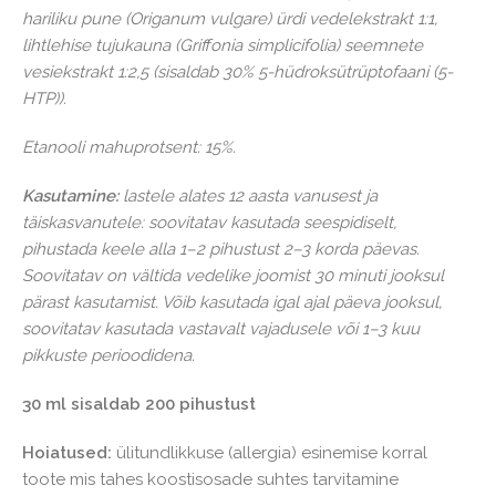
hariliku pune (Origanum vulgare) ürdi vedelekstrakt 1:1,
lihtlehise tujukauna (Griffonia simplicifolia) seemnete
vesiekstrakt 1:2,5 (sisaldab 30% 5-hüdroksütrüptofaani (5-
HTP)).
Etanooli mahuprotsent: 15%.
Kasutamine:
lastele alates 12 aasta vanusest ja
täiskasvanutele: soovitatav kasutada seespidiselt,
pihustada keele alla 1–2 pihustust 2–3 korda päevas.
Soovitatav on vältida vedelike joomist 30 minuti jooksul
pärast kasutamist. Võib kasutada igal ajal päeva jooksul,
soovitatav kasutada vastavalt vajadusele või 1–3 kuu
pikkuste perioodidena.
30 ml sisaldab 200 pihustust
Hoiatused:
ülitundlikkuse (allergia) esinemise korral
toote mis tahes koostisosade suhtes tarvitamine