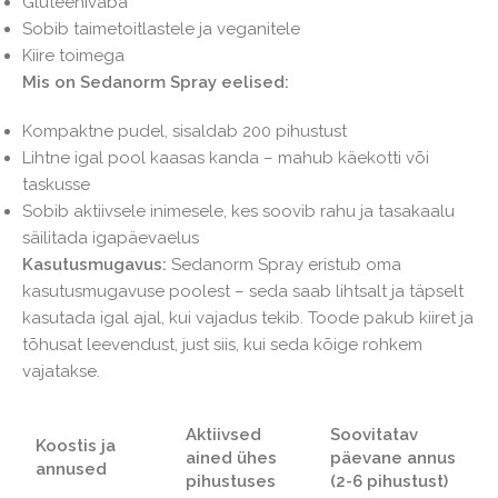
Gluteenivaba
Sobib taimetoitlastele ja veganitele
Kiire toimega
Mis on Sedanorm Spray eelised:
Kompaktne pudel, sisaldab 200 pihustust
Lihtne igal pool kaasas kanda – mahub käekotti või
taskusse
Sobib aktiivsele inimesele, kes soovib rahu ja tasakaalu
säilitada igapäevaelus
Kasutusmugavus:
Sedanorm Spray eristub oma
kasutusmugavuse poolest – seda saab lihtsalt ja täpselt
kasutada igal ajal, kui vajadus tekib. Toode pakub kiiret ja
tõhusat leevendust, just siis, kui seda kõige rohkem
vajatakse.
Aktiivsed
Soovitatav
Koostis ja
ained ühes
päevane annus
annused
pihustuses
(2-6 pihustust)