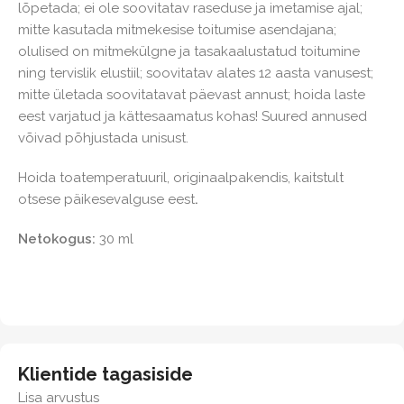
lõpetada; ei ole soovitatav raseduse ja imetamise ajal;
mitte kasutada mitmekesise toitumise asendajana;
olulised on mitmekülgne ja tasakaalustatud toitumine
ning tervislik elustiil; soovitatav alates 12 aasta vanusest;
mitte ületada soovitatavat päevast annust; hoida laste
eest varjatud ja kättesaamatus kohas! Suured annused
võivad põhjustada unisust.
Hoida toatemperatuuril, originaalpakendis, kaitstult
otsese päikesevalguse eest
.
Netokogus:
30 ml
Klientide tagasiside
Lisa arvustus