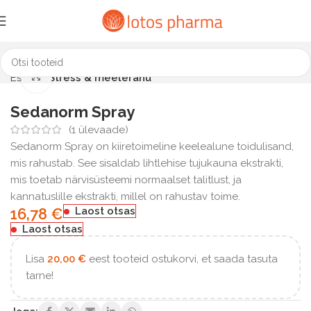
Click to enlarge
Esileht
Stress & meelerahu
Sedanorm Spray
(
1
ülevaade)
Sedanorm Spray on kiiretoimeline keelealune toidulisand,
mis rahustab. See sisaldab lihtlehise tujukauna ekstrakti,
mis toetab närvisüsteemi normaalset talitlust, ja
kannatuslille ekstrakti, millel on rahustav toime.
16,78
€
Laost otsas
Laost otsas
Lisa
20,00
€
eest tooteid ostukorvi, et saada tasuta
tarne!