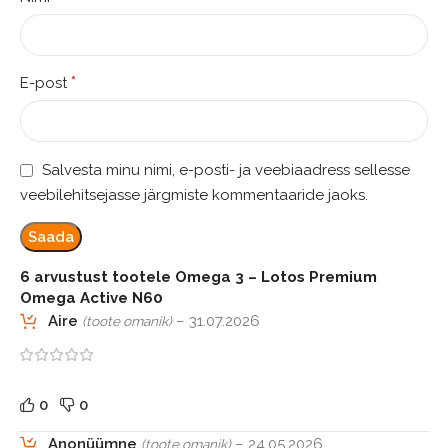
*
E-post
Salvesta minu nimi, e-posti- ja veebiaadress sellesse
veebilehitsejasse järgmiste kommentaaride jaoks.
6 arvustust tootele
Omega 3 – Lotos Premium
Omega Active N60
Aire
–
31.07.2026
(toote omanik)
0
0
Anonüümne
–
24.05.2026
(toote omanik)