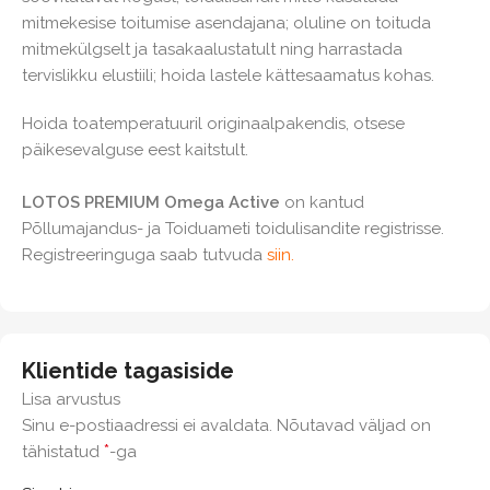
mitmekesise toitumise asendajana; oluline on toituda
mitmekülgselt ja tasakaalustatult ning harrastada
tervislikku elustiili; hoida lastele kättesaamatus kohas.
Hoida toatemperatuuril originaalpakendis, otsese
päikesevalguse eest kaitstult.
LOTOS PREMIUM Omega Active
on kantud
Põllumajandus- ja Toiduameti toidulisandite registrisse.
Registreeringuga saab tutvuda
siin.
Klientide tagasiside
Lisa arvustus
Sinu e-postiaadressi ei avaldata.
Nõutavad väljad on
*
tähistatud
-ga