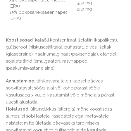
35% eikosapentaeenhapet
350 mg
(EPA)
250 mg
25% dokosaheksaeenhapet
(DHA)
Koostisosad
:
kala
õli kontsentraat, želatiin (kapslikest),
glütserool (niiskusesäilitaja), puhastatud vesi, šellak
(glaseeraine), naatriumalginaat (paksendaja), etanool,
sojaletsitiinid (emulgaator), rasvhapped
(paakumisvastane aine).
Annustamine
: täiskasvanutele 1 kapsel päevas,
soovitatavalt söögi ajal või kohe pärast sööki.
Kasutusaeg 3 kuud, kasutamist võib mõne aja pärast
uuesti alustada.
Hoiatused
: ülitundlikkus (allergia) mõne koostisosa
suhtes; ei sobi lastele, rasedatele ega imetavatele
naistele; mitte ületada päevaseks tarbimiseks
soovitatavat kogust; toidulisandit mitte kasutada