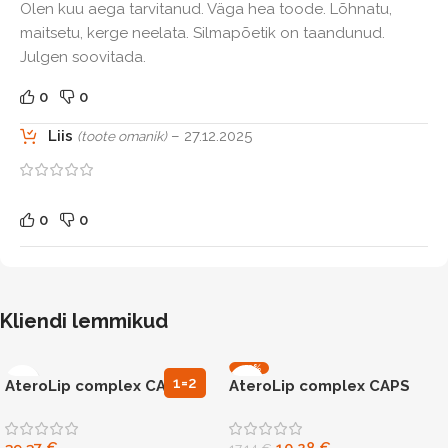
Olen kuu aega tarvitanud. Väga hea toode. Lõhnatu,
maitsetu, kerge neelata. Silmapõetik on taandunud.
Julgen soovitada.
0
0
Liis
–
27.12.2025
(toote omanik)
0
0
Kliendi lemmikud
-40%
N90
1=2
AteroLip complex CAPS
AteroLip complex CAPS
N30
N90 kolesteroolitaseme
N30 kolesterooli taseme
toetuseks
toetuseks