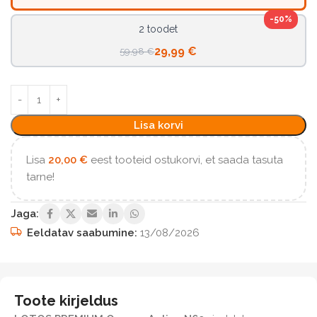
-50%
2 toodet
29,99 €
59,98 €
Lisa korvi
Lisa
20,00
€
eest tooteid ostukorvi, et saada tasuta
tarne!
Jaga:
Eeldatav saabumine:
13/08/2026
Toote kirjeldus