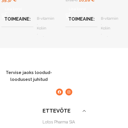
39,37
€
10,28
€
17,14
€
Lisa korvi
Lisa korvi
TOIMEAINE
B-vitamiin
TOIMEAINE
B-vitamiin
,
,
Koliin
Koliin
,
,
Kurkum
Kurkum
,
,
Monokoliin K
Monokoliin K
,
,
Oliivilehed
Oliivilehed
,
,
Punane riis
Punane riis
Tervise jaoks loodud-
loodusest juhitud
SUURUS
N90
SUURUS
N30
ETTEVÕTE
Lotos Pharma SIA