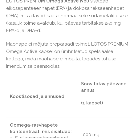
LOTOS PREMIUM Omega Active N60
sisaldab
eikosapentaeenhapet (EPA) ja dokosaheksaeenhapet
(DHA), mis aitavad kaasa normaalsele südametalitlusele
(kasulik toime avaldub, kui päevas tarbitakse 250 mg
EPA-d ja DHA-d).
Maohape ei mõjuta preparaadi toimet. LOTOS PREMIUM
Omega Active kapsel on ümbritsetud spetsiaalse
kattega, mida maohape ei mõjuta, tagades tõhusa
imendumise peensooles.
Soovitatav päevane
annus
Koostisosad ja annused
(1 kapsel)
Oomega-rasvhapete
kontsentraat, mis sisaldab:
1000 mg