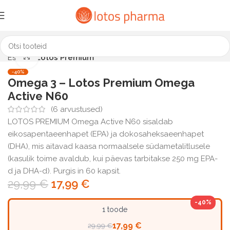
Click to enlarge
Esileht
Lotos Premium
-40%
Omega 3 – Lotos Premium Omega
Active N60
(
6
arvustused)
LOTOS PREMIUM Omega Active N60 sisaldab
eikosapentaeenhapet (EPA) ja dokosaheksaeenhapet
(DHA), mis aitavad kaasa normaalsele südametalitlusele
(kasulik toime avaldub, kui päevas tarbitakse 250 mg EPA-
d ja DHA-d). Purgis in 60 kapsit.
29,99
€
17,99
€
-40%
1 toode
17,99 €
29,99 €