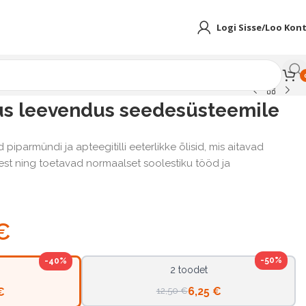
Logi Sisse/Loo Kon
us leevendus seedesüsteemile
iparmündi ja apteegitilli eeterlikke õlisid, mis aitavad
st ning toetavad normaalset soolestiku tööd ja
€
-50%
-40%
2 toodet
6,25 €
€
12,50 €