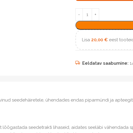
Lisa
20,00
€
eest tooteid
Eeldatav saabumine:
1
vinud seedehäiretele, ühendades endas piparmündi ja apteegiti
st lõõgastada seedetrakti lihaseid, aidates seeläbi vähendada