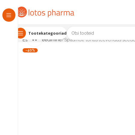
Tootekategooriad
Click to enlarge
Esileht
Seedimine
Spasmoil-tõhus leevendus seede
-40%