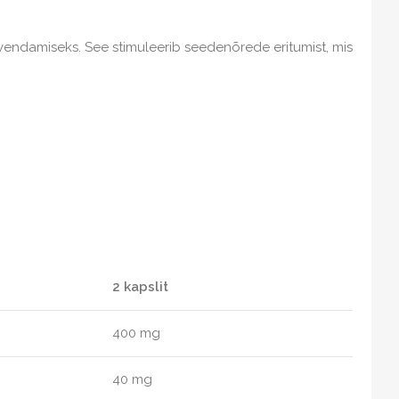
eevendamiseks. See stimuleerib seedenõrede eritumist, mis
2 kapslit
400 mg
40 mg