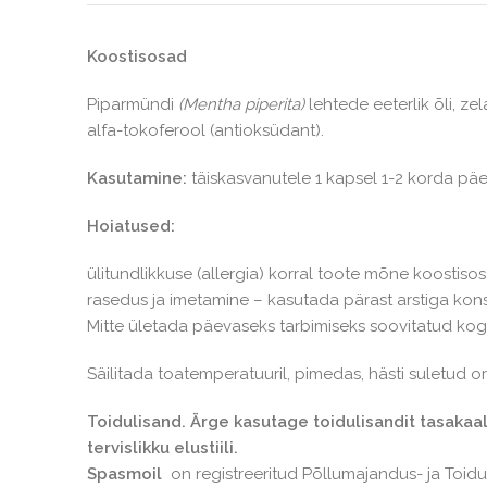
Koostisosad
Piparmündi
(Mentha piperita)
lehtede eeterlik õli, zela
alfa-tokoferool (antioksüdant).
Kasutamine:
täiskasvanutele 1 kapsel 1-2 korda pä
Hoiatused:
ülitundlikkuse (allergia) korral toote mõne koostiso
rasedus ja imetamine – kasutada pärast arstiga kons
Mitte ületada päevaseks tarbimiseks soovitatud kog
Säilitada toatemperatuuril, pimedas, hästi suletud o
Toidulisand. Ärge kasutage toidulisandit tasakaal
tervislikku elustiili.
Spasmoil
on registreeritud Põllumajandus- ja Toidua