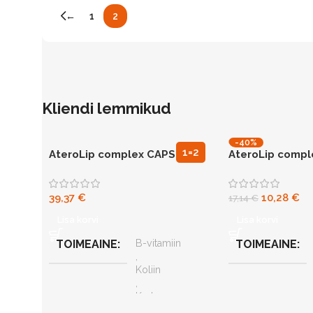
←
1
2
Kliendi lemmikud
-40%
N90
1=2
AteroLip complex CAPS N90
AteroLip compl
N30
kolesteroolitaseme toetuseks
kolesterooli t
toetuseks
39,37
€
10,28
€
17,14
€
Lisa korvi
Lisa korvi
TOIMEAINE
B-vitamiin
TOIMEAINE
,
Koliin
,
Kurkum
,