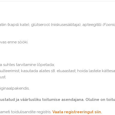
tiin (kapsli kate), glütserool (niiskusesäilitaja), apteegitilli
(Foeni
evas enne sööki.
sa suhtes tarvitamine lõpetada;
ulteerimist; kasutada alates 18. eluaastast; hoida lastele kätte
ust.
riginaalpakendis.
ustatud ja väärtusliku toitumise asendajana. Oluline on toit
meti toidulisandite registris.
Vaata registreeringut siin.