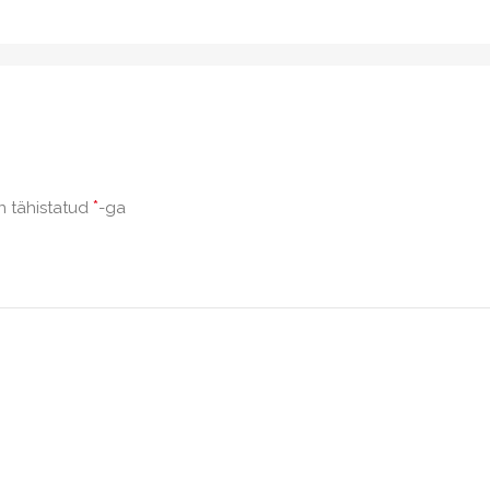
*
n tähistatud
-ga