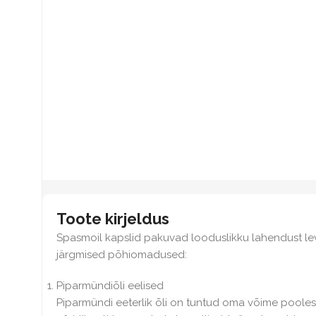
Toote kirjeldus
Spasmoil kapslid pakuvad looduslikku lahendust le
järgmised põhiomadused:
Piparmündiõli eelised
Piparmündi eeterlik õli on tuntud oma võime poole