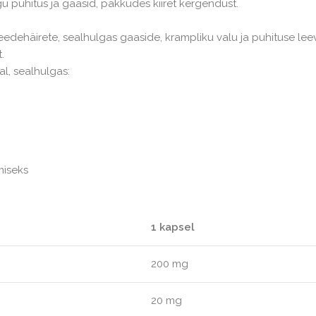
u puhitus ja gaasid, pakkudes kiiret kergendust.
is seedehäirete, sealhulgas gaaside, krampliku valu ja puhituse l
.
l, sealhulgas:
miseks
1 kapsel
200 mg
20 mg