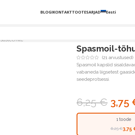
BLOGI
KONTAKT
TOOTESARJAD
Eesti
süsteemile
Spasmoil-tõh
(
21
arvustused)
Spasmoil kapslid sisaldavad p
vabaneda liigsetest gaaside
seedeprotsessi.
6,25
€
3,75
1 toode
3,75 
6,25 €