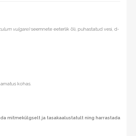
culum vulgare)
seemnete eeterlik õli, puhastatud vesi, d-
saamatus kohas.
uda mitmekülgselt ja tasakaalustatult ning harrastada