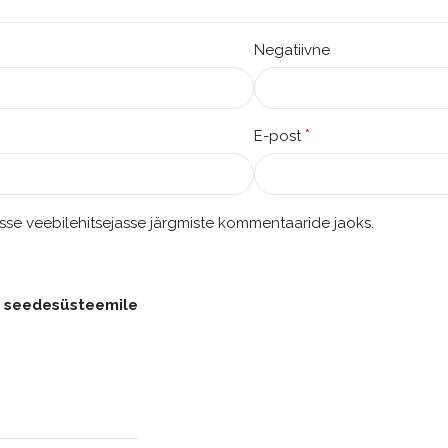
Negatiivne
*
E-post
esse veebilehitsejasse järgmiste kommentaaride jaoks.
s seedesüsteemile