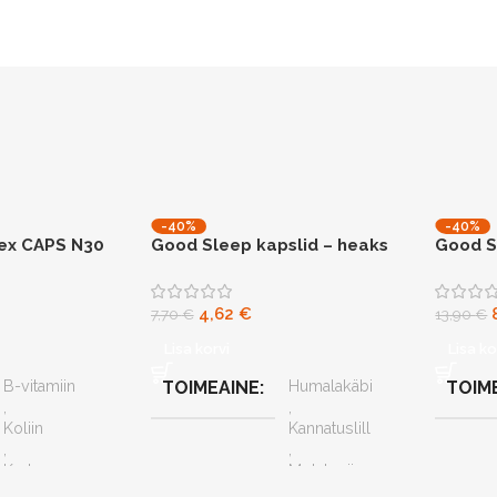
-40%
-40%
ex CAPS N30
Good Sleep kapslid – heaks
Good S
aseme
uneks
puhul
4,62
€
7,70
€
13,90
€
Lisa korvi
Lisa ko
B-vitamiin
TOIMEAINE
Humalakäbi
TOIM
,
,
Koliin
Kannatuslill
,
,
Kurkum
Melatoniin
,
,