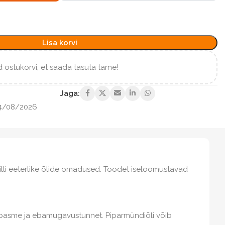
Lisa korvi
 ostukorvi, et saada tasuta tarne!
Jaga:
4/08/2026
lli eeterlike õlide omadused. Toodet iseloomustavad
 spasme ja ebamugavustunnet. Piparmündiõli võib