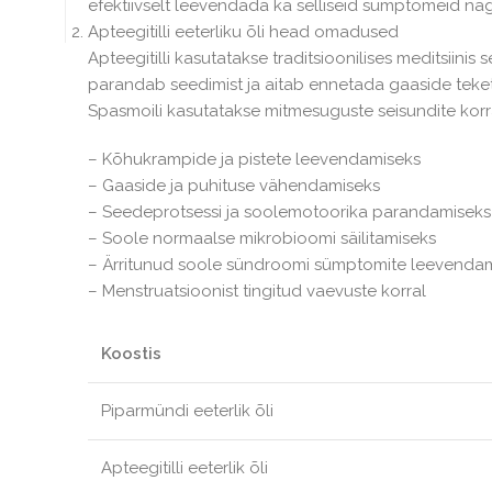
efektiivselt leevendada ka selliseid sümptomeid nag
Apteegitilli eeterliku õli head omadused
Apteegitilli kasutatakse traditsioonilises meditsiin
parandab seedimist ja aitab ennetada gaaside teket
Spasmoili kasutatakse mitmesuguste seisundite korra
– Kõhukrampide ja pistete leevendamiseks
– Gaaside ja puhituse vähendamiseks
– Seedeprotsessi ja soolemotoorika parandamiseks
– Soole normaalse mikrobioomi säilitamiseks
– Ärritunud soole sündroomi sümptomite leevenda
– Menstruatsioonist tingitud vaevuste korral
Koostis
Piparmündi eeterlik õli
Apteegitilli eeterlik õli