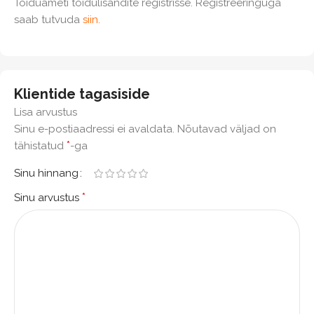
Toiduameti toidulisandite registrisse. Registreeringuga
saab tutvuda
siin.
Klientide tagasiside
Lisa arvustus
Sinu e-postiaadressi ei avaldata.
Nõutavad väljad on
*
tähistatud
-ga
Sinu hinnang
*
Sinu arvustus