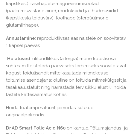
kapslikest), rasvhapete magneesiumisoolad
(paakumisvastane aine), raudoksiidid ja -hüdroksiidid
(kapslikesta toiduvärv), foolhape (pteroüülmono-
glutamiinhape).
Annustamine
: reproduktiivses eas naistele on soovitatav
1 kapsel päevas.
Hoiatused
: ülitundlikkus (allergia) mõne koostisosa
suhtes; mitte ületada päevaseks tarbimiseks soovitatavat
kogust; toidulisandit mitte kasutada mitmekesise
toitumise asendajana; oluline on toituda mitmekülgselt ja
tasakaalustatult ning harrastada tervislikku elustiili; hoida
lastele kättesaamatus kohas.
Hoida toatemperatuuril, pimedas, suletud
originaalpakendis.
Dr.AD Smart Folic Acid N60
on kantud Põllumajandus- ja