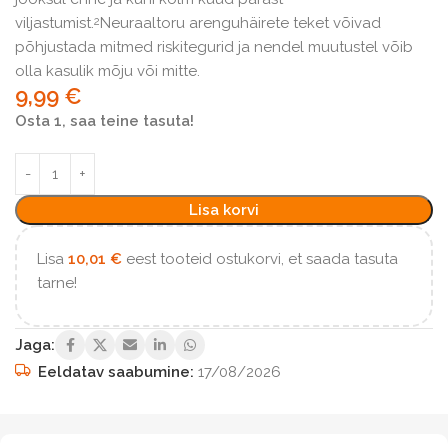
viljastumist.
Neuraaltoru arenguhäirete teket võivad
2
põhjustada mitmed riskitegurid ja nendel muutustel võib
olla kasulik mõju või mitte.
9,99
€
Osta 1, saa teine tasuta!
Lisa korvi
Lisa
10,01
€
eest tooteid ostukorvi, et saada tasuta
tarne!
Jaga:
Eeldatav saabumine:
17/08/2026