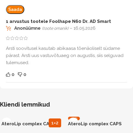
1 arvustus tootele
Foolhape N60 Dr. AD Smart
Anonüümne
–
16.05.2026
(toote omanik)
Arsti soovitusel kasutab abikaasa tõenäoliselt südame
pärast. Arsti uus vastuvõtuaeg on augustis, siis selguvad
tulemused.
0
0
Kliendi lemmikud
-40%
N90
1=2
AteroLip complex CAPS
AteroLip complex CAPS
N30
N90 kolesteroolitaseme
N30 kolesterooli taseme