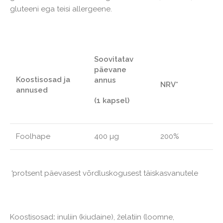
gluteeni ega teisi allergeene.
Soovitatav
päevane
Koostisosad ja
annus
NRV*
annused
(1 kapsel)
Foolhape
400 µg
200%
*
protsent päevasest võrdluskogusest täiskasvanutele
Koostisosad
:
inuliin (kiudaine), želatiin (loomne,