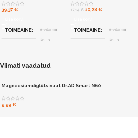
toetuseks
toetuseks
39,37
€
10,28
€
17,14
€
Lisa korvi
Lisa korvi
TOIMEAINE
B-vitamiin
TOIMEAINE
B-vitamiin
,
,
Koliin
Koliin
,
,
Kurkum
Kurkum
,
,
Monokoliin K
Monokoliin K
Viimati vaadatud
,
,
Oliivilehed
Oliivilehed
,
,
Punane riis
Punane riis
Magneesiumdiglütsinaat Dr.AD Smart N60
SUURUS
N90
SUURUS
N30
9,99
€