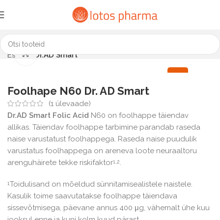
Click to enlarge
Esileht
Dr.AD Smart
1=2
Foolhape N60 Dr. AD Smart
(
1
ülevaade)
Dr.AD Smart Folic Acid
N60 on foolhappe täiendav
allikas. Täiendav foolhappe tarbimine parandab raseda
naise varustatust fool­happega. Raseda naise puudulik
varustatus foolhappega on areneva loote neuraaltoru
arenguhäirete tekke riskifaktor
.
1,2
Toidulisand on mõeldud sünnitamisealistele naistele.
1
Kasulik toime saavutatakse foolhappe täiendava
sissevõtmisega, päevane annus 400 μg, vähemalt ühe kuu
jooksul enne ja kuni kolm kuud pärast