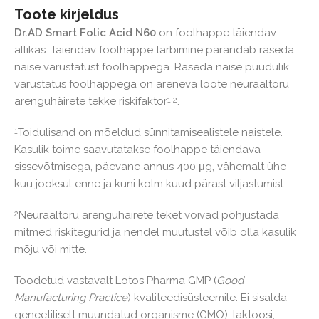
Toote kirjeldus
Dr.AD Smart Folic Acid N60
on foolhappe täiendav
allikas. Täiendav foolhappe tarbimine parandab raseda
naise varustatust fool­happega. Raseda naise puudulik
varustatus foolhappega on areneva loote neuraaltoru
arenguhäirete tekke riskifaktor
.
1,2
Toidulisand on mõeldud sünnitamisealistele naistele.
1
Kasulik toime saavutatakse foolhappe täiendava
sissevõtmisega, päevane annus 400 μg, vähemalt ühe
kuu jooksul enne ja kuni kolm kuud pärast viljastumist.
Neuraaltoru arenguhäirete teket võivad põhjustada
2
mitmed riskitegurid ja nendel muutustel võib olla kasulik
mõju või mitte.
Toodetud vastavalt Lotos Pharma GMP (
Good
Manufacturing Practice
) kvaliteedisüsteemile. Ei sisalda
geneetiliselt muundatud organisme (GMO), laktoosi,